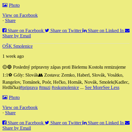
Photo
View on Facebook
·
Share
Share on Facebook
Share on Twitter
Share on Linked In
Share by Email
OŠK Smolenice
1 week ago
🟡🔵 Posledný pripravny zápas proti Bielemu Kostolu remizujeme
1:1
⚽️ Góly: Slovák
👥 Zostava: Zemko, Haberl, Slovák, Vosátko,
Rangelov, Tománek, Poór, Hečko, Hornák, Novák, Smolek
(Kadlec,
Hrdlička)
#priprava
#muzi
#osksmolenice
...
See More
See Less
Photo
View on Facebook
·
Share
Share on Facebook
Share on Twitter
Share on Linked In
Share by Email