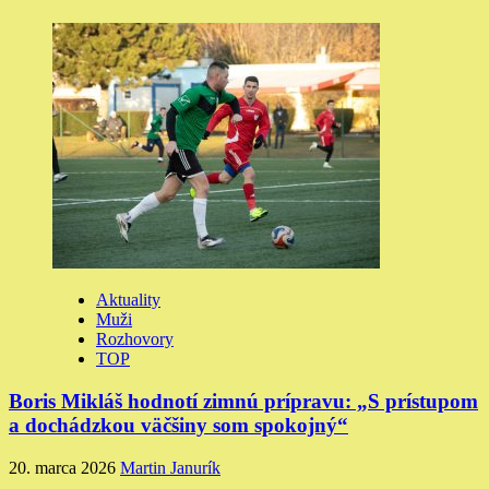
Aktuality
Muži
Rozhovory
TOP
Boris Mikláš hodnotí zimnú prípravu: „S prístupom
a dochádzkou väčšiny som spokojný“
20. marca 2026
Martin Janurík