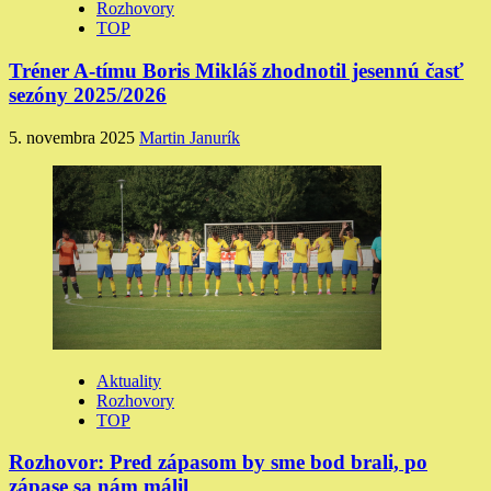
Rozhovory
TOP
Tréner A-tímu Boris Mikláš zhodnotil jesennú časť
sezóny 2025/2026
5. novembra 2025
Martin Janurík
Aktuality
Rozhovory
TOP
Rozhovor: Pred zápasom by sme bod brali, po
zápase sa nám málil