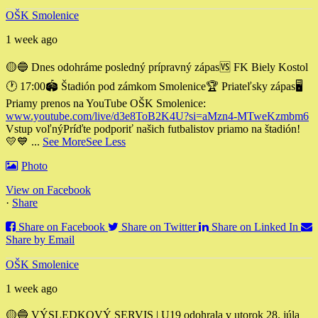
OŠK Smolenice
1 week ago
🟡🔵 Dnes odohráme posledný prípravný zápas
🆚 FK Biely Kostol
🕐 17:00
🏟 Štadión pod zámkom Smolenice
🏆 Priateľsky zápas
🖥
Priamy prenos na YouTube OŠK Smolenice:
www.youtube.com/live/d3e8ToB2K4U?si=aMzn4-MTweKzmbm6
Vstup voľný
Príďte podporiť našich futbalistov priamo na štadión!
💛💙
...
See More
See Less
Photo
View on Facebook
·
Share
Share on Facebook
Share on Twitter
Share on Linked In
Share by Email
OŠK Smolenice
1 week ago
🟡🔵 VÝSLEDKOVÝ SERVIS | U19 odohrala v utorok 28. júla