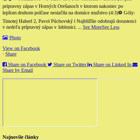
pripravny zápas v Horných Orešanoch v ktorom nakoniec po
lepšom druhom polčase nestačila na domáce mužstvo (4:3)
⚽️ Góly:
Timotej Haberl 2, Pavol Púchovský
ℹ️ Najbližšie odohrajú dorastenci
v nedeľu prípravný zápas v Jablonici.
...
See More
See Less
Photo
View on Facebook
·
Share
Share on Facebook
Share on Twitter
Share on Linked In
Share by Email
Najnovšie články