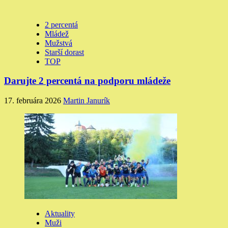
2 percentá
Mládež
Mužstvá
Starší dorast
TOP
Darujte 2 percentá na podporu mládeže
17. februára 2026
Martin Janurík
Aktuality
Muži