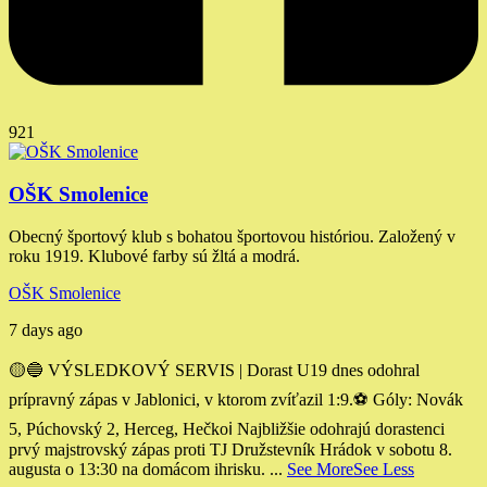
921
OŠK Smolenice
Obecný športový klub s bohatou športovou históriou. Založený v
roku 1919. Klubové farby sú žltá a modrá.
OŠK Smolenice
7 days ago
🟡🔵 VÝSLEDKOVÝ SERVIS | Dorast U19 dnes odohral
prípravný zápas v Jablonici, v ktorom zvíťazil 1:9.
⚽️ Góly: Novák
5, Púchovský 2, Herceg, Hečko
ℹ️ Najbližšie odohrajú dorastenci
prvý majstrovský zápas proti TJ Družstevník Hrádok v sobotu 8.
augusta o 13:30 na domácom ihrisku.
...
See More
See Less