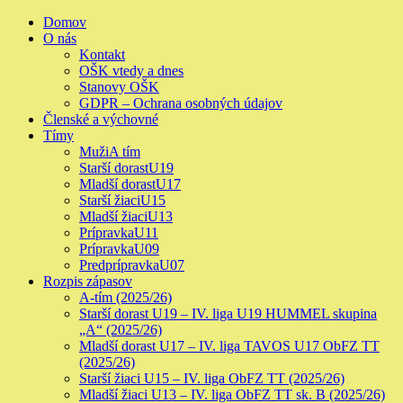
Skip
Primary
Domov
to
Menu
O nás
content
Kontakt
OŠK vtedy a dnes
Stanovy OŠK
GDPR – Ochrana osobných údajov
Členské a výchovné
Tímy
Muži
A tím
Starší dorast
U19
Mladší dorast
U17
Starší žiaci
U15
Mladší žiaci
U13
Prípravka
U11
Prípravka
U09
Predprípravka
U07
Rozpis zápasov
A-tím (2025/26)
Starší dorast U19 – IV. liga U19 HUMMEL skupina
„A“ (2025/26)
Mladší dorast U17 – IV. liga TAVOS U17 ObFZ TT
(2025/26)
Starší žiaci U15 – IV. liga ObFZ TT (2025/26)
Mladší žiaci U13 – IV. liga ObFZ TT sk. B (2025/26)