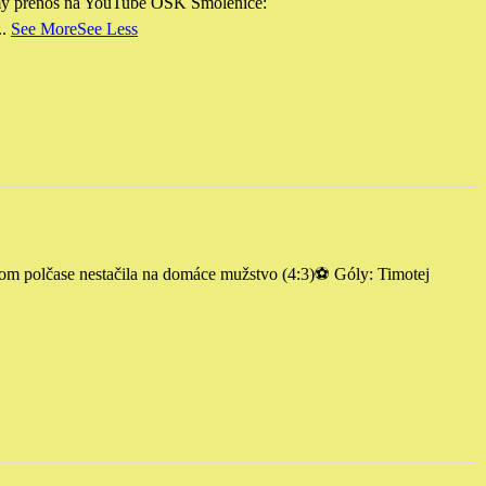
my prenos na YouTube OŠK Smolenice:
..
See More
See Less
 polčase nestačila na domáce mužstvo (4:3)
⚽️ Góly: Timotej