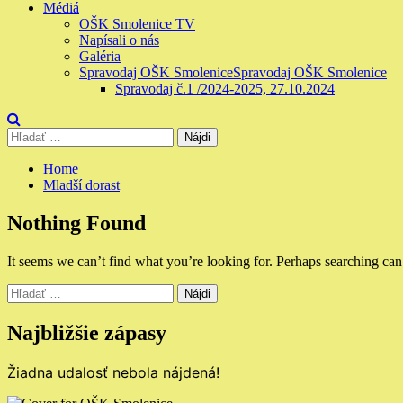
Médiá
OŠK Smolenice TV
Napísali o nás
Galéria
Spravodaj OŠK Smolenice
Spravodaj OŠK Smolenice
Spravodaj č.1 /2024-2025, 27.10.2024
Hľadať:
Home
Mladší dorast
Nothing Found
It seems we can’t find what you’re looking for. Perhaps searching can
Hľadať:
Najbližšie zápasy
Žiadna udalosť nebola nájdená!