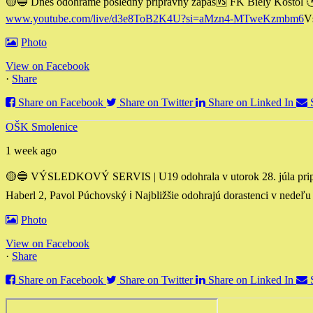
🟡🔵 Dnes odohráme posledný prípravný zápas
🆚 FK Biely Kostol

www.youtube.com/live/d3e8ToB2K4U?si=aMzn4-MTweKzmbm6
V
Photo
View on Facebook
·
Share
Share on Facebook
Share on Twitter
Share on Linked In
OŠK Smolenice
1 week ago
🟡🔵 VÝSLEDKOVÝ SERVIS | U19 odohrala v utorok 28. júla pripra
Haberl 2, Pavol Púchovský
ℹ️ Najbližšie odohrajú dorastenci v nedeľu
Photo
View on Facebook
·
Share
Share on Facebook
Share on Twitter
Share on Linked In