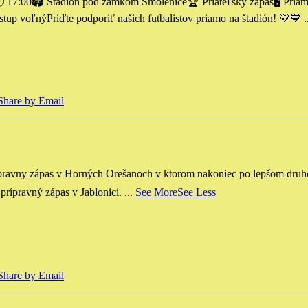
 17:00
🏟 Štadión pod zámkom Smolenice
🏆 Priateľsky zápas
🖥 Pria
stup voľný
Príďte podporiť našich futbalistov priamo na štadión! 💛💙
.
Share by Email
vny zápas v Horných Orešanoch v ktorom nakoniec po lepšom druhom
 prípravný zápas v Jablonici.
...
See More
See Less
Share by Email