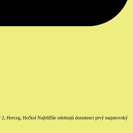
 2, Herceg, Hečko
ℹ️ Najbližšie odohrajú dorastenci prvý majstrovský