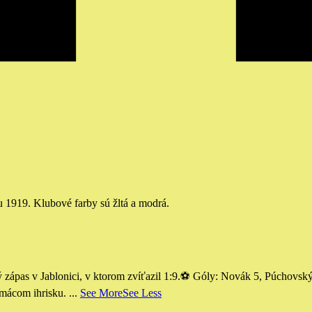
u 1919. Klubové farby sú žltá a modrá.
as v Jablonici, v ktorom zvíťazil 1:9.
⚽️ Góly: Novák 5, Púchovský
omácom ihrisku.
...
See More
See Less