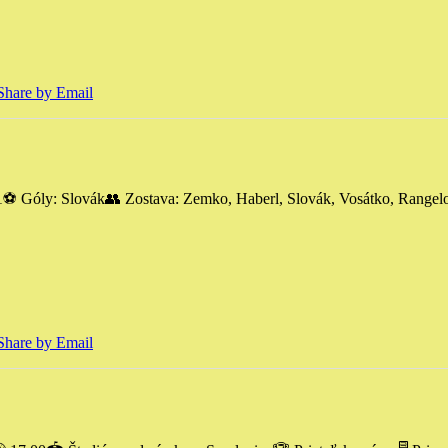
Share by Email
1
⚽️ Góly: Slovák
👥 Zostava: Zemko, Haberl, Slovák, Vosátko, Range
Share by Email