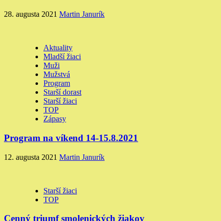
28. augusta 2021
Martin Janurík
Aktuality
Mladší žiaci
Muži
Mužstvá
Program
Starší dorast
Starší žiaci
TOP
Zápasy
Program na víkend 14-15.8.2021
12. augusta 2021
Martin Janurík
Starší žiaci
TOP
Cenný triumf smolenických žiakov