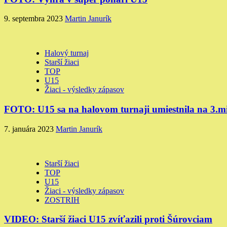
9. septembra 2023
Martin Janurík
Halový turnaj
Starší žiaci
TOP
U15
Žiaci - výsledky zápasov
FOTO: U15 sa na halovom turnaji umiestnila na 3.mi
7. januára 2023
Martin Janurík
Starší žiaci
TOP
U15
Žiaci - výsledky zápasov
ZOSTRIH
VIDEO: Starší žiaci U15 zvíťazili proti Šúrovciam