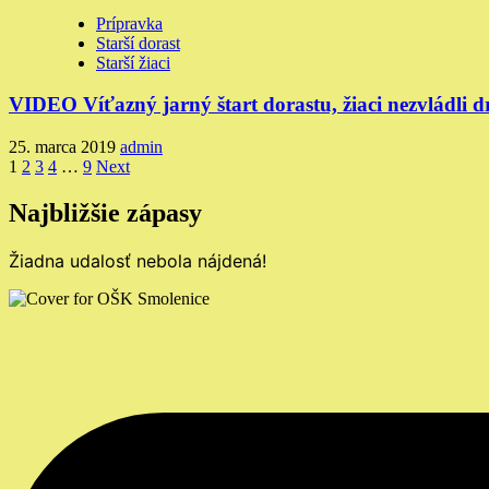
Prípravka
Starší dorast
Starší žiaci
VIDEO Víťazný jarný štart dorastu, žiaci nezvládli d
25. marca 2019
admin
Stránkovanie
1
2
3
4
…
9
Next
príspevkov
Najbližšie zápasy
Žiadna udalosť nebola nájdená!