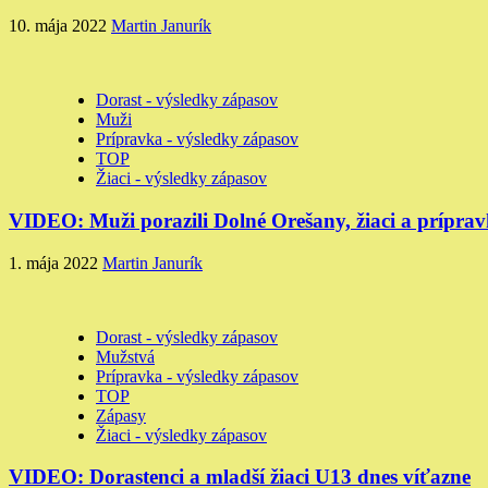
10. mája 2022
Martin Janurík
Dorast - výsledky zápasov
Muži
Prípravka - výsledky zápasov
TOP
Žiaci - výsledky zápasov
VIDEO: Muži porazili Dolné Orešany, žiaci a príprav
1. mája 2022
Martin Janurík
Dorast - výsledky zápasov
Mužstvá
Prípravka - výsledky zápasov
TOP
Zápasy
Žiaci - výsledky zápasov
VIDEO: Dorastenci a mladší žiaci U13 dnes víťazne