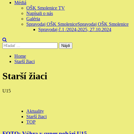
Médiá
OŠK Smolenice TV
Napísali o nás
Galéria
Spravodaj OŠK Smolenice
Spravodaj OŠK Smolenice
Spravodaj č.1 /2024-2025, 27.10.2024
Hľadať:
Home
Starší žiaci
Starší žiaci
U15
Aktuality
Starší žiaci
TOP
FOTO: Výhra v super pohári U15