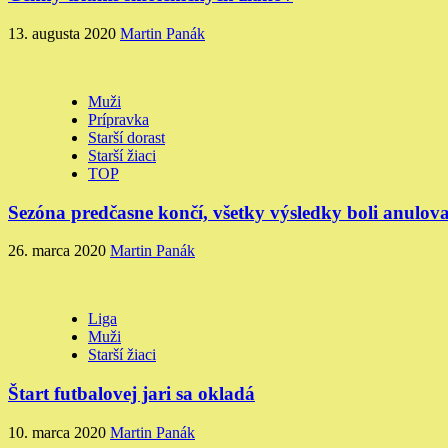
13. augusta 2020
Martin Panák
Muži
Prípravka
Starší dorast
Starší žiaci
TOP
Sezóna predčasne končí, všetky výsledky boli anulov
26. marca 2020
Martin Panák
Liga
Muži
Starší žiaci
Štart futbalovej jari sa okladá
10. marca 2020
Martin Panák