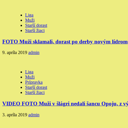
Liga
Muži
Starší dorast
Starší žiaci
FOTO Muži sklamali, dorast po derby novým lídrom
9. apríla 2019
admin
Liga
Muži
Prípravka
Starší dorast
Starší žiaci
VIDEO FOTO Muži v šlágri nedali šancu Opoju, z výhi
3. apríla 2019
admin