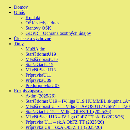
Skip
Primary
Domov
to
Menu
O nás
content
Kontakt
OŠK vtedy a dnes
Stanovy OŠK
GDPR – Ochrana osobných údajov
Členské a výchovné
Tímy
Muži
A tím
Starší dorast
U19
Mladší dorast
U17
Starší žiaci
U15
Mladší žiaci
U13
Prípravka
U11
Prípravka
U09
Predprípravka
U07
Rozpis zápasov
A-tím (2025/26)
Starší dorast U19 – IV. liga U19 HUMMEL skupina „A“
Mladší dorast U17 – IV. liga TAVOS U17 ObFZ TT (20
Starší žiaci U15 – IV. liga ObFZ TT (2025/26)
Mladší žiaci U13 – IV. liga ObFZ TT sk. B (2025/26)
Prípravka U11 – sk.A ObFZ TT (2025/26)
Prípravka U9 – sk.A ObFZ TT (2025/26)