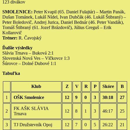
123 divákov
SMOLENICE:
Peter Kvapil (65. Daniel Fulajtár) – Martin Panák,
Dušan Tománek, Lukáš Nídel, Ivan Dubčák (46. Lukáš Štibraný) –
Peter Boledovič, Andrej Jurica, Daniel Bednár (46. Peter Vandák),
Tomáš Štibraný (61. Jozef Brázdovič), Július Greguš – Erik
Kollarovič
Tréner:
R. Čavojský
Ďalšie výsledky
Slávia Trnava – Buková 2:1
Slovenská Nová Ves – Vlčkovce 1:3
Šúrovce – Dolné Dubové 1:1
Tabuľka
Klub
Z
V
R
P
Skóre
B
1
OŠK Smolenice
12
9
0
3
30:18
27
FK AŠK SLÁVIA
2
12
8
1
3
46:17
25
Trnava
3
TJ Družstevník Opoj
12
7
0
5
26:22
21