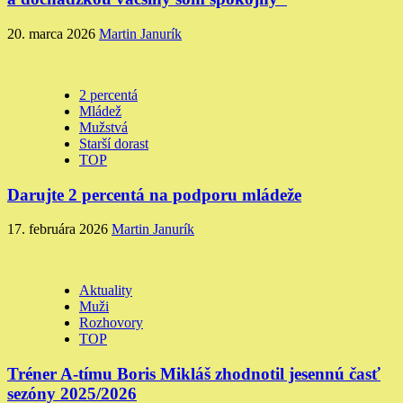
20. marca 2026
Martin Janurík
2 percentá
Mládež
Mužstvá
Starší dorast
TOP
Darujte 2 percentá na podporu mládeže
17. februára 2026
Martin Janurík
Aktuality
Muži
Rozhovory
TOP
Tréner A-tímu Boris Mikláš zhodnotil jesennú časť
sezóny 2025/2026