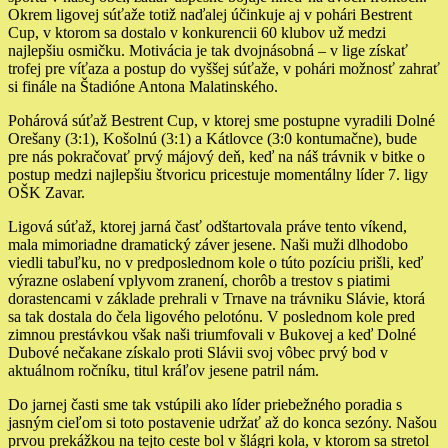
Okrem ligovej súťaže totiž naďalej účinkuje aj v pohári Bestrent
Cup, v ktorom sa dostalo v konkurencii 60 klubov už medzi
najlepšiu osmičku. Motivácia je tak dvojnásobná – v lige získať
trofej pre víťaza a postup do vyššej súťaže, v pohári možnosť zahrať
si finále na Štadióne Antona Malatinského.
Pohárová súťaž Bestrent Cup, v ktorej sme postupne vyradili Dolné
Orešany (3:1), Košolnú (3:1) a Kátlovce (3:0 kontumačne), bude
pre nás pokračovať prvý májový deň, keď na náš trávnik v bitke o
postup medzi najlepšiu štvoricu pricestuje momentálny líder 7. ligy
OŠK Zavar.
Ligová súťaž, ktorej jarná časť odštartovala práve tento víkend,
mala mimoriadne dramatický záver jesene. Naši muži dlhodobo
viedli tabuľku, no v predposlednom kole o túto pozíciu prišli, keď
výrazne oslabení vplyvom zranení, chorôb a trestov s piatimi
dorastencami v základe prehrali v Trnave na trávniku Slávie, ktorá
sa tak dostala do čela ligového pelotónu. V poslednom kole pred
zimnou prestávkou však naši triumfovali v Bukovej a keď Dolné
Dubové nečakane získalo proti Slávii svoj vôbec prvý bod v
aktuálnom ročníku, titul kráľov jesene patril nám.
Do jarnej časti sme tak vstúpili ako líder priebežného poradia s
jasným cieľom si toto postavenie udržať až do konca sezóny. Našou
prvou prekážkou na tejto ceste bol v šlágri kola, v ktorom sa stretol