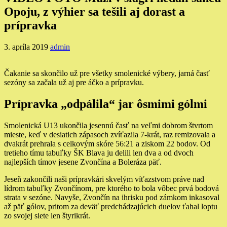
Opoju, z výhier sa tešili aj dorast a
prípravka
3. apríla 2019
admin
Čakanie sa skončilo už pre všetky smolenické výbery, jarná časť
sezóny sa začala už aj pre áčko a prípravku.
Prípravka „odpálila“ jar ôsmimi gólmi
Smolenická U13 ukončila jesennú časť na veľmi dobrom štvrtom
mieste, keď v desiatich zápasoch zvíťazila 7-krát, raz remizovala a
dvakrát prehrala s celkovým skóre 56:21 a ziskom 22 bodov. Od
tretieho tímu tabuľky ŠK Blava ju delili len dva a od dvoch
najlepších tímov jesene Zvončína a Boleráza päť.
Jeseň zakončili naši prípravkári skvelým víťazstvom práve nad
lídrom tabuľky Zvončínom, pre ktorého to bola vôbec prvá bodová
strata v sezóne. Navyše, Zvončín na ihrisku pod zámkom inkasoval
až päť gólov, pritom za deväť predchádzajúcich duelov ťahal loptu
zo svojej siete len štyrikrát.