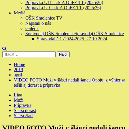
Prípravka U11 – sk.A ObFZ TT (2025/26)
Prípravka U9 – sk.A ObFZ TT (2025/26)
Médiá
OŠK Smolenice TV
Napísali o nás
Galéria
Spravodaj OŠK Smolenice
Spravodaj OŠK Smolenice
Spravodaj č.1 /2024-2025, 27.10.2024
Hľadať:
Home
2019
apríl
VIDEO FOTO Muži v šlágri nedali šancu Opoju, z výhier sa
tešili aj dorast a prípravka
Liga
Muži
Prípravka
Starší dorast
Starší žiaci
VIDEO FOTO Muži v šlágri nedali šancu