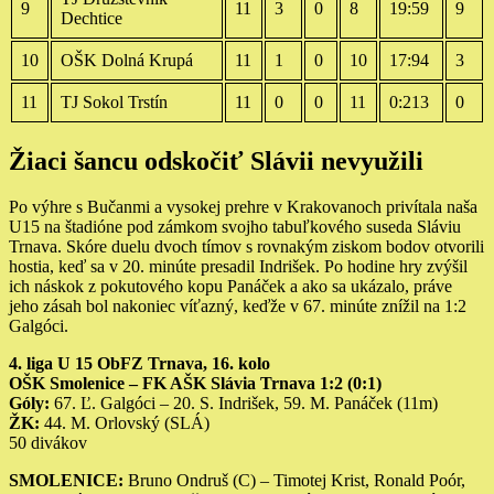
9
11
3
0
8
19:59
9
Dechtice
10
OŠK Dolná Krupá
11
1
0
10
17:94
3
11
TJ Sokol Trstín
11
0
0
11
0:213
0
Žiaci šancu odskočiť Slávii nevyužili
Po výhre s Bučanmi a vysokej prehre v Krakovanoch privítala naša
U15 na štadióne pod zámkom svojho tabuľkového suseda Sláviu
Trnava. Skóre duelu dvoch tímov s rovnakým ziskom bodov otvorili
hostia, keď sa v 20. minúte presadil Indrišek. Po hodine hry zvýšil
ich náskok z pokutového kopu Panáček a ako sa ukázalo, práve
jeho zásah bol nakoniec víťazný, keďže v 67. minúte znížil na 1:2
Galgóci.
4. liga U 15 ObFZ Trnava, 16. kolo
OŠK Smolenice – FK AŠK Slávia Trnava 1:2 (0:1)
Góly:
67. Ľ. Galgóci – 20. S. Indrišek, 59. M. Panáček (11m)
ŽK:
44. M. Orlovský (SLÁ)
50 divákov
SMOLENICE:
Bruno Ondruš (C) – Timotej Krist, Ronald Poór,