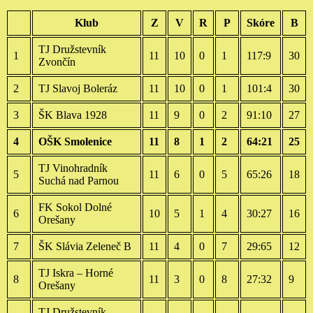
Klub
Z
V
R
P
Skóre
B
TJ Družstevník
1
11
10
0
1
117:9
30
Zvončín
2
TJ Slavoj Boleráz
11
10
0
1
101:4
30
3
ŠK Blava 1928
11
9
0
2
91:10
27
4
OŠK Smolenice
11
8
1
2
64:21
25
TJ Vinohradník
5
11
6
0
5
65:26
18
Suchá nad Parnou
FK Sokol Dolné
6
10
5
1
4
30:27
16
Orešany
7
ŠK Slávia Zeleneč B
11
4
0
7
29:65
12
TJ Iskra – Horné
8
11
3
0
8
27:32
9
Orešany
TJ Družstevník