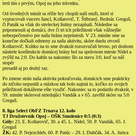
tretí tím s prvým, Opoj na jeho trávniku.
Od úvodných minút sa réžie hry chopili naši muži, ktorí si
vypracovali viacero šancí, Kollarovič, T. Štibraný, Bednár, Greguš,
či Panák sa však do streleckej listiny nezapísali. Následne sa
pripomenuli aj domáci, dve či tri ich príležitosti však vážnejšie
nebezpečenstvo pre našu bránu nepriniesli. V 23. minúte sme sa
konečne dočkali odmeny za našu aktivitu, skóre duelu otvoril
Kollarovič. Krátko na to sme dvakrát rozozvučali brvno, pri druhom
nástrele konštrukcie domácej brány bol na správnom mieste Nídel a
zvýšil na 2:0. Do kabín sa nakoniec šlo za stavu 3:0, keď sa náš
stopér
presadil aj po druhý raz.
Po zmene strán naša aktivita pokračovala, domácich sme prakticky
do ničoho nepustili a otázkou tak bolo najmä to, koľko zo svojich
príležitostí dokážeme ešte využiť. Nakoniec sa to podarilo dvakrát, v
59. minúte skóroval striedajúci Vandák a v 65. zavŕšil skóre na 5:0
Greguš.
8. liga Select ObFZ Trnava 12. kolo
TJ Družstevník Opoj – OŠK Smolenice 0:5 (0:3)
Góly:
23. E. Kollarovič, 30. a 45. L. Nídel, 59. P. Vandák, 65. J.
Greguš
ŽK:
42. P. Nejezchleb, 60. P. Patúc – 29. I. Dubčák, 34. A. Jurica