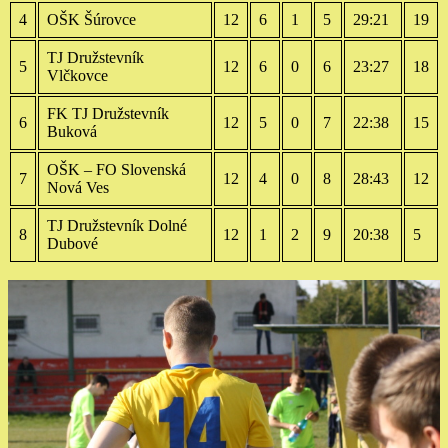
4
OŠK Šúrovce
12
6
1
5
29:21
19
TJ Družstevník
5
12
6
0
6
23:27
18
Vlčkovce
FK TJ Družstevník
6
12
5
0
7
22:38
15
Buková
OŠK – FO Slovenská
7
12
4
0
8
28:43
12
Nová Ves
TJ Družstevník Dolné
8
12
1
2
9
20:38
5
Dubové