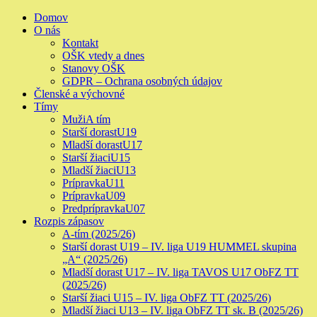
Skip
Primary
Domov
to
Menu
O nás
content
Kontakt
OŠK vtedy a dnes
Stanovy OŠK
GDPR – Ochrana osobných údajov
Členské a výchovné
Tímy
Muži
A tím
Starší dorast
U19
Mladší dorast
U17
Starší žiaci
U15
Mladší žiaci
U13
Prípravka
U11
Prípravka
U09
Predprípravka
U07
Rozpis zápasov
A-tím (2025/26)
Starší dorast U19 – IV. liga U19 HUMMEL skupina
„A“ (2025/26)
Mladší dorast U17 – IV. liga TAVOS U17 ObFZ TT
(2025/26)
Starší žiaci U15 – IV. liga ObFZ TT (2025/26)
Mladší žiaci U13 – IV. liga ObFZ TT sk. B (2025/26)