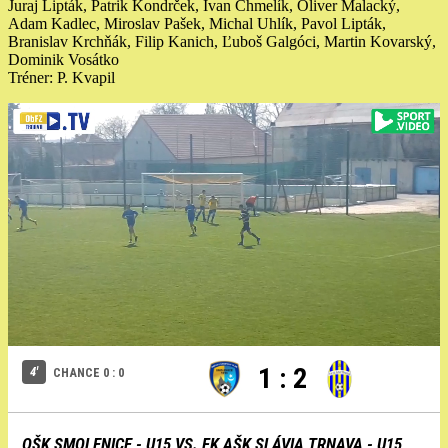
Juraj Lipták, Patrik Kondrček, Ivan Chmelík, Oliver Malacký,
Adam Kadlec, Miroslav Pašek, Michal Uhlík, Pavol Lipták,
Branislav Krchňák, Filip Kanich, Ľuboš Galgóci, Martin Kovarský,
Dominik Vosátko
Tréner: P. Kvapil