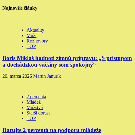
Najnovšie články
Aktuality
Muži
Rozhovory
TOP
Boris Mikláš hodnotí zimnú prípravu: „S prístupom
a dochádzkou väčšiny som spokojný“
20. marca 2026
Martin Janurík
2 percentá
Mládež
Mužstvá
Starší dorast
TOP
Darujte 2 percentá na podporu mládeže