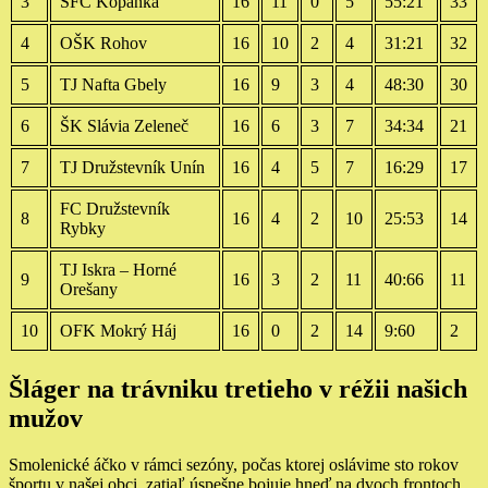
3
SFC Kopánka
16
11
0
5
55:21
33
4
OŠK Rohov
16
10
2
4
31:21
32
5
TJ Nafta Gbely
16
9
3
4
48:30
30
6
ŠK Slávia Zeleneč
16
6
3
7
34:34
21
7
TJ Družstevník Unín
16
4
5
7
16:29
17
FC Družstevník
8
16
4
2
10
25:53
14
Rybky
TJ Iskra – Horné
9
16
3
2
11
40:66
11
Orešany
10
OFK Mokrý Háj
16
0
2
14
9:60
2
Šláger na trávniku tretieho v réžii našich
mužov
Smolenické áčko v rámci sezóny, počas ktorej oslávime sto rokov
športu v našej obci, zatiaľ úspešne bojuje hneď na dvoch frontoch.