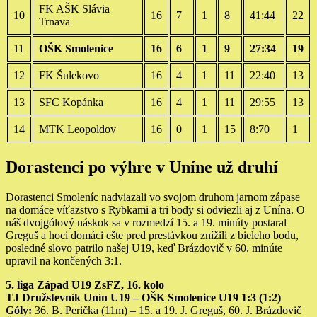
FK AŠK Slávia
10
16
7
1
8
41:44
22
Trnava
11
OŠK Smolenice
16
6
1
9
27:34
19
12
FK Šulekovo
16
4
1
11
22:40
13
13
SFC Kopánka
16
4
1
11
29:55
13
14
MTK Leopoldov
16
0
1
15
8:70
1
Dorastenci po výhre v Uníne už druhí
Dorastenci Smoleníc nadviazali vo svojom druhom jarnom zápase
na domáce víťazstvo s Rybkami a tri body si odviezli aj z Unína. O
náš dvojgólový náskok sa v rozmedzí 15. a 19. minúty postaral
Greguš a hoci domáci ešte pred prestávkou znížili z bieleho bodu,
posledné slovo patrilo našej U19, keď Brázdovič v 60. minúte
upravil na končených 3:1.
5. liga Západ U19 ZsFZ, 16. kolo
TJ Družstevník Unín U19 – OŠK Smolenice U19 1:3 (1:2)
Góly:
36. B. Perička (11m) – 15. a 19. J. Greguš, 60. J. Brázdovič