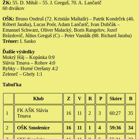
ŽK:
55. D. Mihál – 55. J. Greguš, 70. A. Lančarič
60 divákov
OŠK:
Bruno Ondruš (72. Kristián Maštalír) – Patrik Kondrček (46.
Róbert Jaraba), Lucas Poór, Adam Lančarič, Ivan Dubčák –
Emanuel Schwarz, Oliver Malacký, Boris Rangelov, Jozef
Brázdovič, Július Greguš (C) – Peter Vandák (88. Richard Jaraba)
Tréner:
I. Sasko
Ďalšie výsledky
Mokrý Háj – Kopánka 0:9
Slávia Trnava – Rohov 4:0
Rybky – Horné Orešany 4:2
Zeleneč – Gbely 1:1
Tabuľka
Klub
Z
V
R
P
Skóre
B
FK AŠK Slávia
1
16
11
2
3
60:27
35
Trnava
2
OŠK Smolenice
16
11
1
4
59:36
34