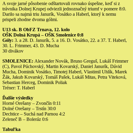
A svoje jarné pôsobenie odštartovali rovnako úspešne, keď si z
trávnika Dolnej Krupej odviezli jednoznačný triumf v pomere 8:0.
Darilo sa najmä triu Janurík, Vosátko a Haberl, ktorý k nemu
prispeli zhodne dvoma gólmi.
U13 sk. B ObFZ Trnava, 12. kolo
OŠK Dolná Krupá – OŠK Smolenice 0:8
Góly:
3. a 28. D. Janurík, 5. a 16. D. Vosátko, 22. a 37. T. Haberl,
30. L. Frimmer, 43. D. Mucha
30 divákov
SMOLENICE:
Alexander Novák, Bruno Greguš, Lukáš Frimmer
(C), Pavol Púchovský, Martin Kovarský, Daniel Janurík, Dávid
Mucha, Dominik Vosátko, Timotej Haberl, Vlastimil Uhlík, Marek
Žák, Jakub Kovarský, Tomáš Pašek, Lukáš Mitas, Petra Viteková,
Sebastian Herceg, Dominik Poliak
Tréner: T. Haberl
Ďalšie výsledky
Horné Orešany – Zvončín 0:11
Dolné Orešany – Trstín 30:0
Dechtice – Suchá nad Parnou 4:2
Zeleneč B – Boleráz 0:6
Tabuľka