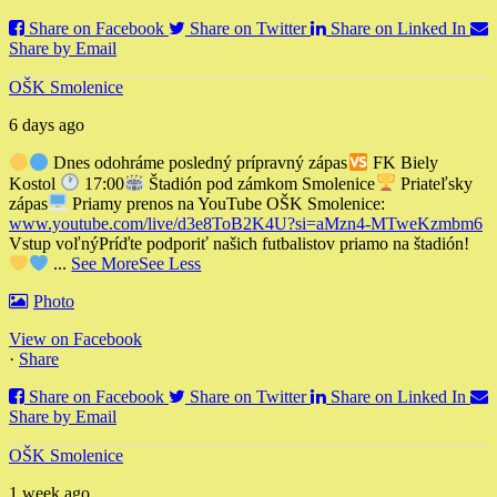
Share on Facebook
Share on Twitter
Share on Linked In
Share by Email
OŠK Smolenice
6 days ago
Dnes odohráme posledný prípravný zápas
FK Biely
Kostol
17:00
Štadión pod zámkom Smolenice
Priateľsky
zápas
Priamy prenos na YouTube OŠK Smolenice:
www.youtube.com/live/d3e8ToB2K4U?si=aMzn4-MTweKzmbm6
Vstup voľný
Príďte podporiť našich futbalistov priamo na štadión!
...
See More
See Less
Photo
View on Facebook
·
Share
Share on Facebook
Share on Twitter
Share on Linked In
Share by Email
OŠK Smolenice
1 week ago