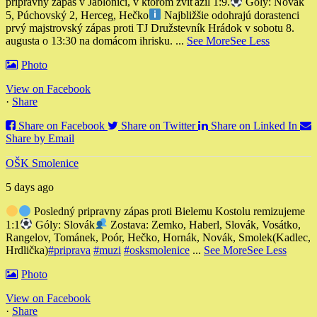
prípravný zápas v Jablonici, v ktorom zvíťazil 1:9.
Góly: Novák
5, Púchovský 2, Herceg, Hečko
Najbližšie odohrajú dorastenci
prvý majstrovský zápas proti TJ Družstevník Hrádok v sobotu 8.
augusta o 13:30 na domácom ihrisku.
...
See More
See Less
Photo
View on Facebook
·
Share
Share on Facebook
Share on Twitter
Share on Linked In
Share by Email
OŠK Smolenice
5 days ago
Posledný pripravny zápas proti Bielemu Kostolu remizujeme
1:1
Góly: Slovák
Zostava: Zemko, Haberl, Slovák, Vosátko,
Rangelov, Tománek, Poór, Hečko, Hornák, Novák, Smolek
(Kadlec,
Hrdlička)
#priprava
#muzi
#osksmolenice
...
See More
See Less
Photo
View on Facebook
·
Share