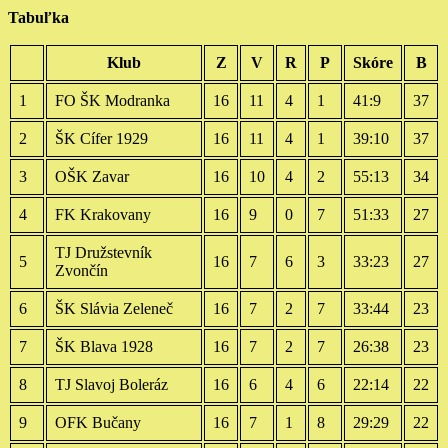
Tabuľka
Klub
Z
V
R
P
Skóre
B
1
FO ŠK Modranka
16
11
4
1
41:9
37
2
ŠK Cífer 1929
16
11
4
1
39:10
37
3
OŠK Zavar
16
10
4
2
55:13
34
4
FK Krakovany
16
9
0
7
51:33
27
TJ Družstevník
5
16
7
6
3
33:23
27
Zvončín
6
ŠK Slávia Zeleneč
16
7
2
7
33:44
23
7
ŠK Blava 1928
16
7
2
7
26:38
23
8
TJ Slavoj Boleráz
16
6
4
6
22:14
22
9
OFK Bučany
16
7
1
8
29:29
22