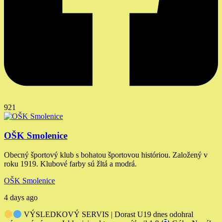
921
OŠK Smolenice
Obecný športový klub s bohatou športovou históriou. Založený v
roku 1919. Klubové farby sú žltá a modrá.
OŠK Smolenice
4 days ago
VÝSLEDKOVÝ SERVIS | Dorast U19 dnes odohral