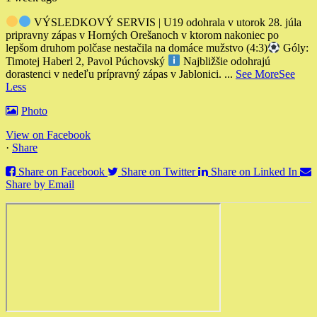
VÝSLEDKOVÝ SERVIS | U19 odohrala v utorok 28. júla
pripravny zápas v Horných Orešanoch v ktorom nakoniec po
lepšom druhom polčase nestačila na domáce mužstvo (4:3)
Góly:
Timotej Haberl 2, Pavol Púchovský
Najbližšie odohrajú
dorastenci v nedeľu prípravný zápas v Jablonici.
...
See More
See
Less
Photo
View on Facebook
·
Share
Share on Facebook
Share on Twitter
Share on Linked In
Share by Email