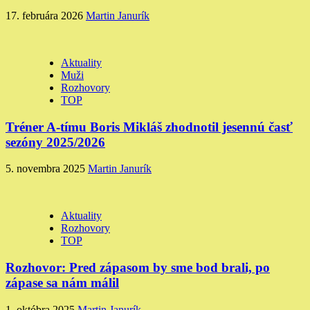
17. februára 2026
Martin Janurík
Aktuality
Muži
Rozhovory
TOP
Tréner A-tímu Boris Mikláš zhodnotil jesennú časť
sezóny 2025/2026
5. novembra 2025
Martin Janurík
Aktuality
Rozhovory
TOP
Rozhovor: Pred zápasom by sme bod brali, po
zápase sa nám málil
1. októbra 2025
Martin Janurík