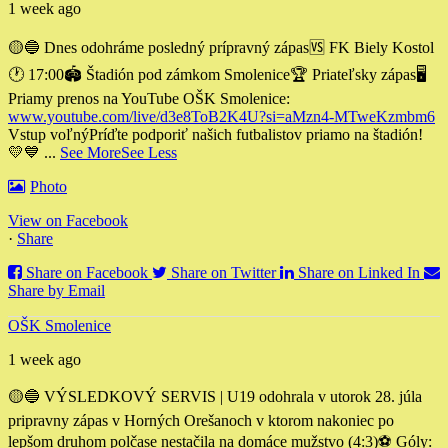
1 week ago
🟡🔵 Dnes odohráme posledný prípravný zápas
🆚 FK Biely Kostol
🕐 17:00
🏟 Štadión pod zámkom Smolenice
🏆 Priateľsky zápas
🖥
Priamy prenos na YouTube OŠK Smolenice:
www.youtube.com/live/d3e8ToB2K4U?si=aMzn4-MTweKzmbm6
Vstup voľný
Príďte podporiť našich futbalistov priamo na štadión!
💛💙
...
See More
See Less
Photo
View on Facebook
·
Share
Share on Facebook
Share on Twitter
Share on Linked In
Share by Email
OŠK Smolenice
1 week ago
🟡🔵 VÝSLEDKOVÝ SERVIS | U19 odohrala v utorok 28. júla
pripravny zápas v Horných Orešanoch v ktorom nakoniec po
lepšom druhom polčase nestačila na domáce mužstvo (4:3)
⚽️ Góly: