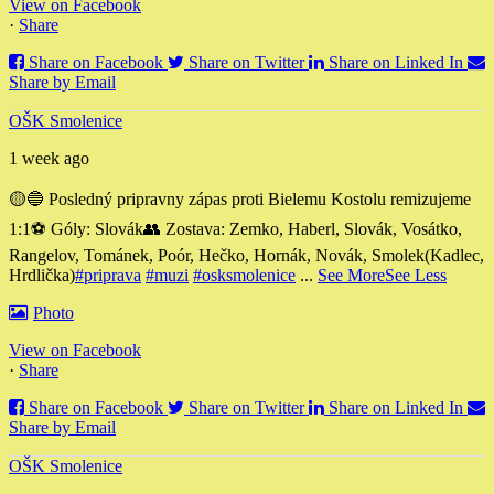
View on Facebook
·
Share
Share on Facebook
Share on Twitter
Share on Linked In
Share by Email
OŠK Smolenice
1 week ago
🟡🔵 Posledný pripravny zápas proti Bielemu Kostolu remizujeme
1:1
⚽️ Góly: Slovák
👥 Zostava: Zemko, Haberl, Slovák, Vosátko,
Rangelov, Tománek, Poór, Hečko, Hornák, Novák, Smolek
(Kadlec,
Hrdlička)
#priprava
#muzi
#osksmolenice
...
See More
See Less
Photo
View on Facebook
·
Share
Share on Facebook
Share on Twitter
Share on Linked In
Share by Email
OŠK Smolenice