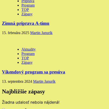
Príprava
Program
TOP
Zápasy
Zimná príprava A-tímu
15. februára 2025
Martin Janurík
Aktuality
Program
TOP
Zápasy
Víkendový program sa presúva
13. septembra 2024
Martin Janurík
Najbližšie zápasy
Žiadna udalosť nebola nájdená!