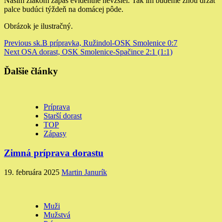
Naším žiakom zápas evidentne nevzšiel. Tak im budeme znou držať
palce budúci týždeň na domácej pôde.
Obrázok je ilustračný.
Continue
Previous
sk.B prípravka, Ružindol-OSK Smolenice 0:7
Next
OSA dorast, OSK Smolenice-Spačince 2:1 (1:1)
Reading
Ďalšie články
Príprava
Starší dorast
TOP
Zápasy
Zimná príprava dorastu
19. februára 2025
Martin Janurík
Muži
Mužstvá