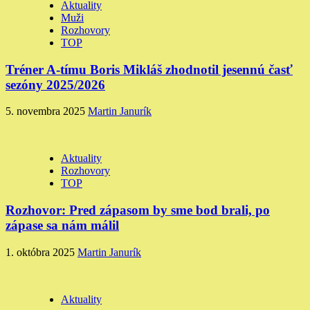
Aktuality
Muži
Rozhovory
TOP
Tréner A-tímu Boris Mikláš zhodnotil jesennú časť
sezóny 2025/2026
5. novembra 2025
Martin Janurík
Aktuality
Rozhovory
TOP
Rozhovor: Pred zápasom by sme bod brali, po
zápase sa nám málil
1. októbra 2025
Martin Janurík
Aktuality