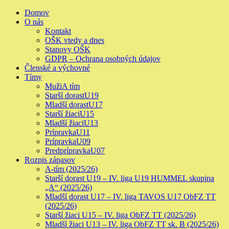
Skip
Primary
Domov
to
Menu
O nás
content
Kontakt
OŠK vtedy a dnes
Stanovy OŠK
GDPR – Ochrana osobných údajov
Členské a výchovné
Tímy
Muži
A tím
Starší dorast
U19
Mladší dorast
U17
Starší žiaci
U15
Mladší žiaci
U13
Prípravka
U11
Prípravka
U09
Predprípravka
U07
Rozpis zápasov
A-tím (2025/26)
Starší dorast U19 – IV. liga U19 HUMMEL skupina
„A“ (2025/26)
Mladší dorast U17 – IV. liga TAVOS U17 ObFZ TT
(2025/26)
Starší žiaci U15 – IV. liga ObFZ TT (2025/26)
Mladší žiaci U13 – IV. liga ObFZ TT sk. B (2025/26)