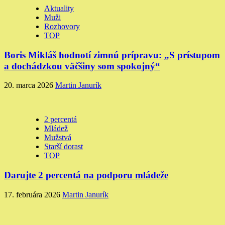
Aktuality
Muži
Rozhovory
TOP
Boris Mikláš hodnotí zimnú prípravu: „S prístupom
a dochádzkou väčšiny som spokojný“
20. marca 2026
Martin Janurík
2 percentá
Mládež
Mužstvá
Starší dorast
TOP
Darujte 2 percentá na podporu mládeže
17. februára 2026
Martin Janurík