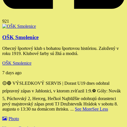
921
OŠK Smolenice
Obecný športový klub s bohatou športovou históriou. Založený v
roku 1919. Klubové farby sú žltá a modrá.
OŠK Smolenice
7 days ago
🟡🔵 VÝSLEDKOVÝ SERVIS | Dorast U19 dnes odohral
prípravný zápas v Jablonici, v ktorom zvíťazil 1:9.
⚽️ Góly: Novák
5, Púchovský 2, Herceg, Hečko
ℹ️ Najbližšie odohrajú dorastenci
prvý majstrovský zápas proti TJ Družstevník Hrádok v sobotu 8.
augusta o 13:30 na domácom ihrisku.
...
See More
See Less
Photo