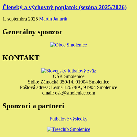
Členský a výchovný poplatok (sezóna 2025/2026)
1. septembra 2025
Martin Janurík
Generálny sponzor
KONTAKT
OŠK Smolenice
Sídlo: Zámocká 359/14, 91904 Smolenice
Poštová adresa: Lesná 1267/8A, 91904 Smolenice
email: osk@smolenice.com
Sponzori a partneri
Futbalové výsledky