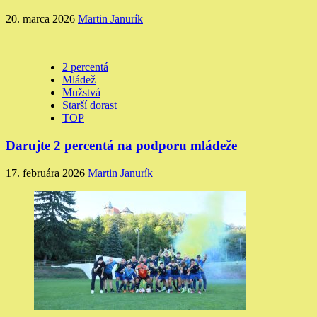
20. marca 2026
Martin Janurík
2 percentá
Mládež
Mužstvá
Starší dorast
TOP
Darujte 2 percentá na podporu mládeže
17. februára 2026
Martin Janurík