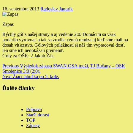
16. septembra 2013
Radoslav Janurík
Zapas
Rýchly gól z našej strany a aj vedenie 2:0.
Domácim sa však
podarilo vyrovnať a tak sa zrodila cenná remíza aj keď sme mali na
dosah víťazstvo. Gólových príležitostí si náš tím vypracoval dosť,
len sme ich nedokázali premeniť.
Góly za OŠK: 2 Jakub Žák.
Continue
Previous
Výsledok zápasu SWAN OSA muži, TJ Bučany – OSK
Smolenice 3:0 (2:0).
Reading
Next
Žiaci tabuľka po 5. kole.
Ďalšie články
Príprava
Starší dorast
TOP
Zápasy