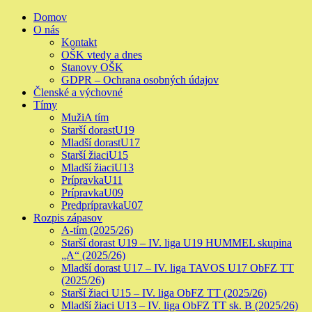
Skip
Primary
Domov
to
Menu
O nás
content
Kontakt
OŠK vtedy a dnes
Stanovy OŠK
GDPR – Ochrana osobných údajov
Členské a výchovné
Tímy
Muži
A tím
Starší dorast
U19
Mladší dorast
U17
Starší žiaci
U15
Mladší žiaci
U13
Prípravka
U11
Prípravka
U09
Predprípravka
U07
Rozpis zápasov
A-tím (2025/26)
Starší dorast U19 – IV. liga U19 HUMMEL skupina
„A“ (2025/26)
Mladší dorast U17 – IV. liga TAVOS U17 ObFZ TT
(2025/26)
Starší žiaci U15 – IV. liga ObFZ TT (2025/26)
Mladší žiaci U13 – IV. liga ObFZ TT sk. B (2025/26)