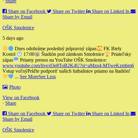
·
Share
Share on Facebook
Share on Twitter
Share on Linked In
Share by Email
OŠK Smolenice
5 days ago
Dnes odohráme posledný prípravný zápas
FK Biely
Kostol
17:00
Štadión pod zámkom Smolenice
Priateľsky
zápas
Priamy prenos na YouTube OŠK Smolenice:
www.youtube.com/live/d3e8ToB2K4U?si=aMzn4-MTweKzmbm6
Vstup voľný
Príďte podporiť našich futbalistov priamo na štadión!
...
See More
See Less
Photo
View on Facebook
·
Share
Share on Facebook
Share on Twitter
Share on Linked In
Share by Email
OŠK Smolenice