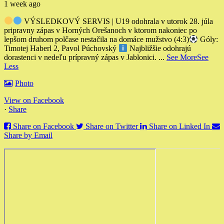
1 week ago
VÝSLEDKOVÝ SERVIS | U19 odohrala v utorok 28. júla
pripravny zápas v Horných Orešanoch v ktorom nakoniec po
lepšom druhom polčase nestačila na domáce mužstvo (4:3)
Góly:
Timotej Haberl 2, Pavol Púchovský
Najbližšie odohrajú
dorastenci v nedeľu prípravný zápas v Jablonici.
...
See More
See
Less
Photo
View on Facebook
·
Share
Share on Facebook
Share on Twitter
Share on Linked In
Share by Email