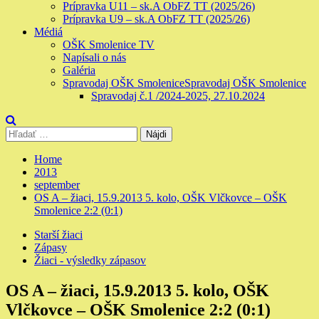
Prípravka U11 – sk.A ObFZ TT (2025/26)
Prípravka U9 – sk.A ObFZ TT (2025/26)
Médiá
OŠK Smolenice TV
Napísali o nás
Galéria
Spravodaj OŠK Smolenice
Spravodaj OŠK Smolenice
Spravodaj č.1 /2024-2025, 27.10.2024
Hľadať:
Home
2013
september
OS A – žiaci, 15.9.2013 5. kolo, OŠK Vlčkovce – OŠK
Smolenice 2:2 (0:1)
Starší žiaci
Zápasy
Žiaci - výsledky zápasov
OS A – žiaci, 15.9.2013 5. kolo, OŠK
Vlčkovce – OŠK Smolenice 2:2 (0:1)