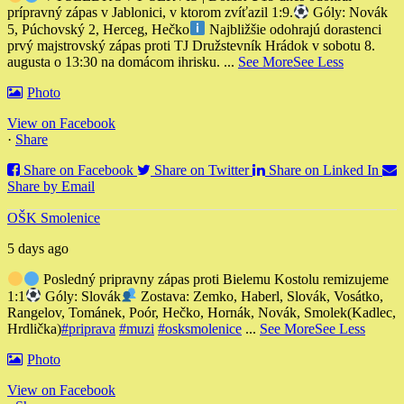
prípravný zápas v Jablonici, v ktorom zvíťazil 1:9.
Góly: Novák
5, Púchovský 2, Herceg, Hečko
Najbližšie odohrajú dorastenci
prvý majstrovský zápas proti TJ Družstevník Hrádok v sobotu 8.
augusta o 13:30 na domácom ihrisku.
...
See More
See Less
Photo
View on Facebook
·
Share
Share on Facebook
Share on Twitter
Share on Linked In
Share by Email
OŠK Smolenice
5 days ago
Posledný pripravny zápas proti Bielemu Kostolu remizujeme
1:1
Góly: Slovák
Zostava: Zemko, Haberl, Slovák, Vosátko,
Rangelov, Tománek, Poór, Hečko, Hornák, Novák, Smolek
(Kadlec,
Hrdlička)
#priprava
#muzi
#osksmolenice
...
See More
See Less
Photo
View on Facebook