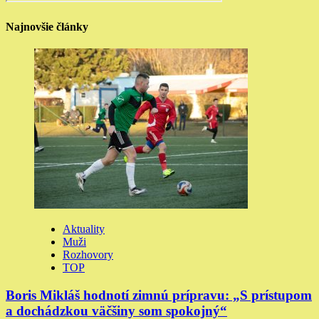
Najnovšie články
Aktuality
Muži
Rozhovory
TOP
Boris Mikláš hodnotí zimnú prípravu: „S prístupom
a dochádzkou väčšiny som spokojný“