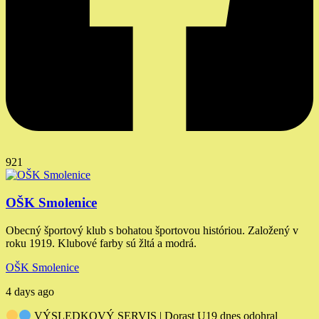
921
OŠK Smolenice
Obecný športový klub s bohatou športovou históriou. Založený v
roku 1919. Klubové farby sú žltá a modrá.
OŠK Smolenice
4 days ago
VÝSLEDKOVÝ SERVIS | Dorast U19 dnes odohral