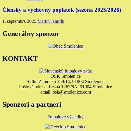
Členský a výchovný poplatok (sezóna 2025/2026)
1. septembra 2025
Martin Janurík
Generálny sponzor
KONTAKT
OŠK Smolenice
Sídlo: Zámocká 359/14, 91904 Smolenice
Poštová adresa: Lesná 1267/8A, 91904 Smolenice
email: osk@smolenice.com
Sponzori a partneri
Futbalové výsledky