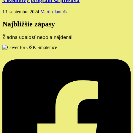
Víkendový program sa presúva
13. septembra 2024
Martin Janurík
Najbližšie zápasy
Žiadna udalosť nebola nájdená!