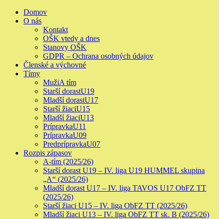
Skip
Primary
Domov
to
Menu
O nás
content
Kontakt
OŠK vtedy a dnes
Stanovy OŠK
GDPR – Ochrana osobných údajov
Členské a výchovné
Tímy
Muži
A tím
Starší dorast
U19
Mladší dorast
U17
Starší žiaci
U15
Mladší žiaci
U13
Prípravka
U11
Prípravka
U09
Predprípravka
U07
Rozpis zápasov
A-tím (2025/26)
Starší dorast U19 – IV. liga U19 HUMMEL skupina
„A“ (2025/26)
Mladší dorast U17 – IV. liga TAVOS U17 ObFZ TT
(2025/26)
Starší žiaci U15 – IV. liga ObFZ TT (2025/26)
Mladší žiaci U13 – IV. liga ObFZ TT sk. B (2025/26)