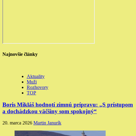
Najnovšie články
Aktuality
Muži
Rozhovory
TOP
Boris Mikláš hodnotí zimnú prípravu: „S prístupom
a dochádzkou väčšiny som spokojný“
20. marca 2026
Martin Janurík