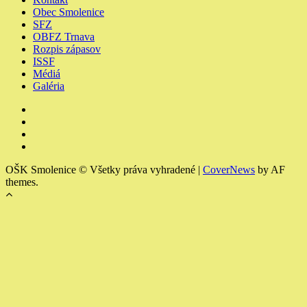
Obec Smolenice
SFZ
OBFZ Trnava
Rozpis zápasov
ISSF
Médiá
Galéria
Youtube
Facebook
Instagram
Členské
a
OŠK Smolenice © Všetky práva vyhradené
|
CoverNews
by AF
výchovné
themes.