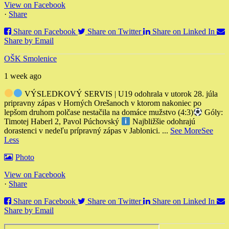
View on Facebook
·
Share
Share on Facebook
Share on Twitter
Share on Linked In
Share by Email
OŠK Smolenice
1 week ago
VÝSLEDKOVÝ SERVIS | U19 odohrala v utorok 28. júla
pripravny zápas v Horných Orešanoch v ktorom nakoniec po
lepšom druhom polčase nestačila na domáce mužstvo (4:3)
Góly:
Timotej Haberl 2, Pavol Púchovský
Najbližšie odohrajú
dorastenci v nedeľu prípravný zápas v Jablonici.
...
See More
See
Less
Photo
View on Facebook
·
Share
Share on Facebook
Share on Twitter
Share on Linked In
Share by Email