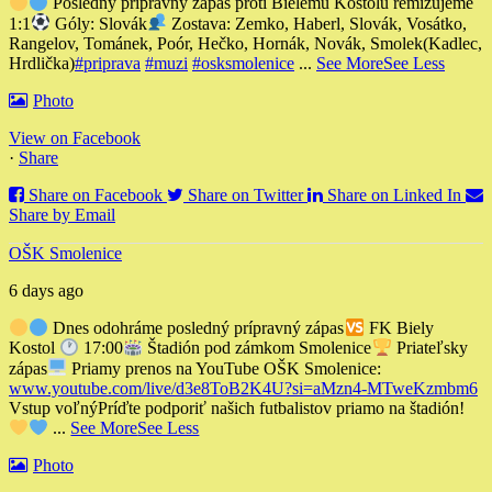
Posledný pripravny zápas proti Bielemu Kostolu remizujeme
1:1
Góly: Slovák
Zostava: Zemko, Haberl, Slovák, Vosátko,
Rangelov, Tománek, Poór, Hečko, Hornák, Novák, Smolek
(Kadlec,
Hrdlička)
#priprava
#muzi
#osksmolenice
...
See More
See Less
Photo
View on Facebook
·
Share
Share on Facebook
Share on Twitter
Share on Linked In
Share by Email
OŠK Smolenice
6 days ago
Dnes odohráme posledný prípravný zápas
FK Biely
Kostol
17:00
Štadión pod zámkom Smolenice
Priateľsky
zápas
Priamy prenos na YouTube OŠK Smolenice:
www.youtube.com/live/d3e8ToB2K4U?si=aMzn4-MTweKzmbm6
Vstup voľný
Príďte podporiť našich futbalistov priamo na štadión!
...
See More
See Less
Photo