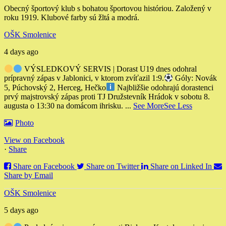
Obecný športový klub s bohatou športovou históriou. Založený v
roku 1919. Klubové farby sú žltá a modrá.
OŠK Smolenice
4 days ago
VÝSLEDKOVÝ SERVIS | Dorast U19 dnes odohral
prípravný zápas v Jablonici, v ktorom zvíťazil 1:9.
Góly: Novák
5, Púchovský 2, Herceg, Hečko
Najbližšie odohrajú dorastenci
prvý majstrovský zápas proti TJ Družstevník Hrádok v sobotu 8.
augusta o 13:30 na domácom ihrisku.
...
See More
See Less
Photo
View on Facebook
·
Share
Share on Facebook
Share on Twitter
Share on Linked In
Share by Email
OŠK Smolenice
5 days ago