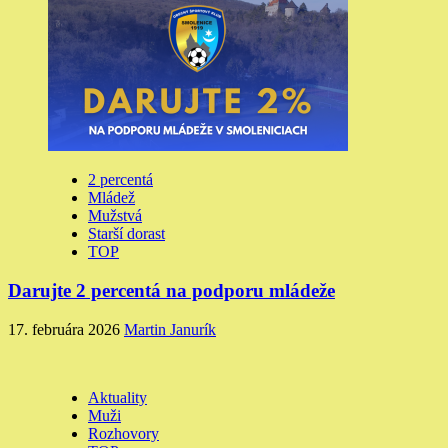
2 percentá
Mládež
Mužstvá
Starší dorast
TOP
Darujte 2 percentá na podporu mládeže
17. februára 2026
Martin Janurík
Aktuality
Muži
Rozhovory