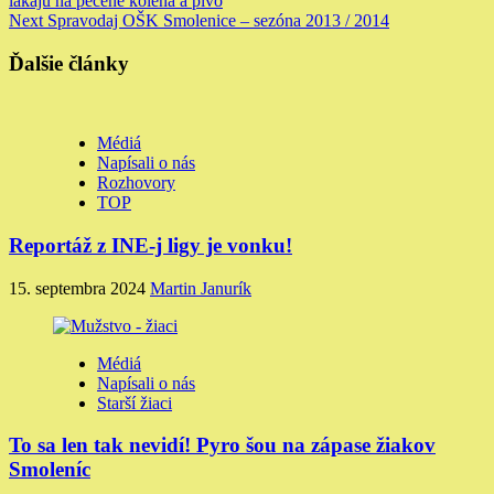
lákajú na pečené kolená a pivo
Reading
Next
Spravodaj OŠK Smolenice – sezóna 2013 / 2014
Ďalšie články
Médiá
Napísali o nás
Rozhovory
TOP
Reportáž z INE-j ligy je vonku!
15. septembra 2024
Martin Janurík
Médiá
Napísali o nás
Starší žiaci
To sa len tak nevidí! Pyro šou na zápase žiakov
Smoleníc