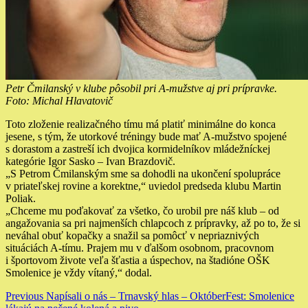
Petr Čmilanský v klube pôsobil pri A-mužstve aj pri prípravke.
Foto: Michal Hlavatovič
Toto zloženie realizačného tímu má platiť minimálne do konca
jesene, s tým, že utorkové tréningy bude mať A-mužstvo spojené
s dorastom a zastreší ich dvojica kormidelníkov mládežníckej
kategórie Igor Sasko – Ivan Brazdovič.
„S Petrom Čmilanským sme sa dohodli na ukončení spolupráce
v priateľskej rovine a korektne,“ uviedol predseda klubu Martin
Poliak.
„Chceme mu poďakovať za všetko, čo urobil pre náš klub – od
angažovania sa pri najmenších chlapcoch z prípravky, až po to, že si
neváhal obuť kopačky a snažil sa pomôcť v nepriaznivých
situáciách A-tímu. Prajem mu v ďalšom osobnom, pracovnom
i športovom živote veľa šťastia a úspechov, na štadióne OŠK
Smolenice je vždy vítaný,“ dodal.
Continue
Previous
Napísali o nás – Trnavský hlas – OktóberFest: Smolenice