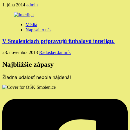
1. júna 2014
admin
Médiá
Napísali o nás
V Smoleniciach pripravujú futbalovú interligu.
23. novembra 2013
Radoslav Janurík
Najbližšie zápasy
Žiadna udalosť nebola nájdená!