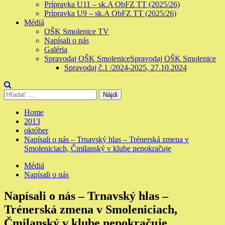
Prípravka U11 – sk.A ObFZ TT (2025/26)
Prípravka U9 – sk.A ObFZ TT (2025/26)
Médiá
OŠK Smolenice TV
Napísali o nás
Galéria
Spravodaj OŠK Smolenice
Spravodaj OŠK Smolenice
Spravodaj č.1 /2024-2025, 27.10.2024
Hľadať:
Home
2013
október
Napísali o nás – Trnavský hlas – Trénerská zmena v
Smoleniciach, Čmilanský v klube nepokračuje
Médiá
Napísali o nás
Napísali o nás – Trnavský hlas –
Trénerská zmena v Smoleniciach,
Čmilanský v klube nepokračuje