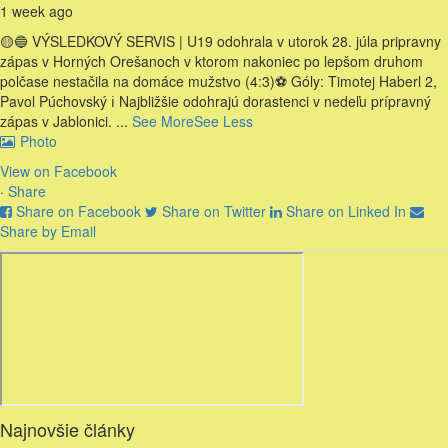
1 week ago
🟡🔵 VÝSLEDKOVÝ SERVIS | U19 odohrala v utorok 28. júla pripravny
zápas v Horných Orešanoch v ktorom nakoniec po lepšom druhom
polčase nestačila na domáce mužstvo (4:3)
⚽️ Góly: Timotej Haberl 2,
Pavol Púchovský
ℹ️ Najbližšie odohrajú dorastenci v nedeľu prípravný
zápas v Jablonici.
...
See More
See Less
Photo
View on Facebook
·
Share
Share on Facebook
Share on Twitter
Share on Linked In
Share by Email
Najnovšie články