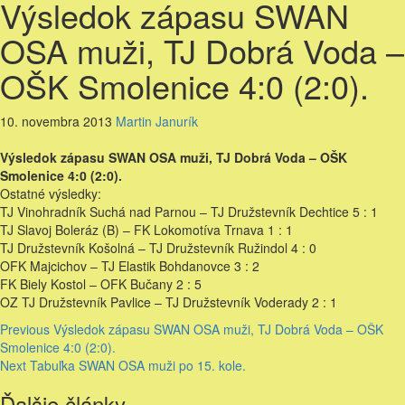
Výsledok zápasu SWAN
OSA muži, TJ Dobrá Voda –
OŠK Smolenice 4:0 (2:0).
10. novembra 2013
Martin Janurík
Výsledok zápasu SWAN OSA muži, TJ Dobrá Voda – OŠK
Smolenice 4:0 (2:0).
Ostatné výsledky:
TJ Vinohradník Suchá nad Parnou – TJ Družstevník Dechtice 5 : 1
TJ Slavoj Boleráz (B) – FK Lokomotíva Trnava 1 : 1
TJ Družstevník Košolná – TJ Družstevník Ružindol 4 : 0
OFK Majcichov – TJ Elastik Bohdanovce 3 : 2
FK Biely Kostol – OFK Bučany 2 : 5
OZ TJ Družstevník Pavlice – TJ Družstevník Voderady 2 : 1
Continue
Previous
Výsledok zápasu SWAN OSA muži, TJ Dobrá Voda – OŠK
Smolenice 4:0 (2:0).
Reading
Next
Tabuľka SWAN OSA muži po 15. kole.
Ďalšie články