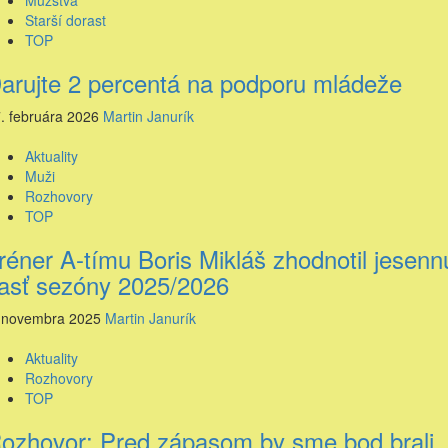
Starší dorast
TOP
arujte 2 percentá na podporu mládeže
. februára 2026
Martin Janurík
Aktuality
Muži
Rozhovory
TOP
réner A-tímu Boris Mikláš zhodnotil jesenn
asť sezóny 2025/2026
 novembra 2025
Martin Janurík
Aktuality
Rozhovory
TOP
ozhovor: Pred zápasom by sme bod brali,