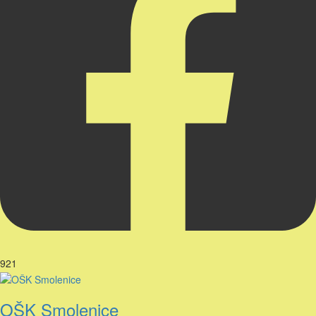
921
OŠK Smolenice