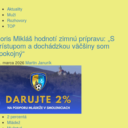
Aktuality
Muži
Rozhovory
TOP
oris Mikláš hodnotí zimnú prípravu: „S
rístupom a dochádzkou väčšiny som
pokojný“
. marca 2026
Martin Janurík
2 percentá
Mládež
Mužstvá