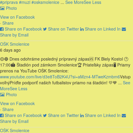
#priprava
#muzi
#osksmolenice
...
See More
See Less
Photo
View on Facebook
·
Share
Share on Facebook
Share on Twitter
Share on Linked In
Share by Email
OŠK Smolenice
6 days ago
🟡🔵 Dnes odohráme posledný prípravný zápas
🆚 FK Biely Kostol
🕐
17:00
🏟 Štadión pod zámkom Smolenice
🏆 Priateľsky zápas
🖥 Priamy
prenos na YouTube OŠK Smolenice:
www.youtube.com/live/d3e8ToB2K4U?si=aMzn4-MTweKzmbm6
Vstup
voľný
Príďte podporiť našich futbalistov priamo na štadión! 💛💙
...
See
More
See Less
Photo
View on Facebook
·
Share
Share on Facebook
Share on Twitter
Share on Linked In
Share by Email
OŠK Smolenice