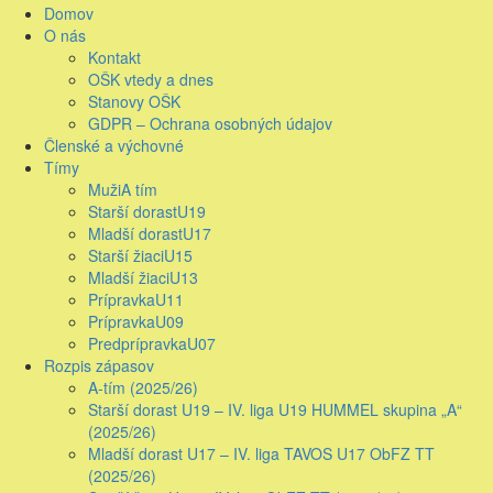
Skip
Primary
Domov
to
Menu
O nás
content
Kontakt
OŠK vtedy a dnes
Stanovy OŠK
GDPR – Ochrana osobných údajov
Členské a výchovné
Tímy
Muži
A tím
Starší dorast
U19
Mladší dorast
U17
Starší žiaci
U15
Mladší žiaci
U13
Prípravka
U11
Prípravka
U09
Predprípravka
U07
Rozpis zápasov
A-tím (2025/26)
Starší dorast U19 – IV. liga U19 HUMMEL skupina „A“
(2025/26)
Mladší dorast U17 – IV. liga TAVOS U17 ObFZ TT
(2025/26)