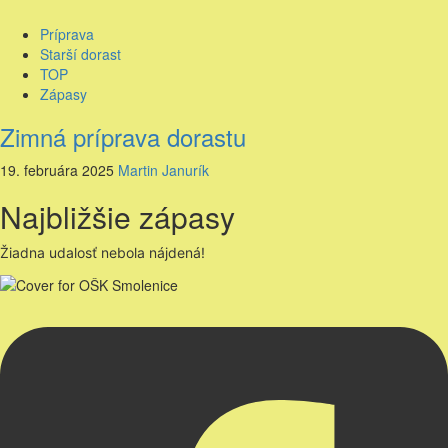
Príprava
Starší dorast
TOP
Zápasy
Zimná príprava dorastu
19. februára 2025
Martin Janurík
Najbližšie zápasy
Žiadna udalosť nebola nájdená!