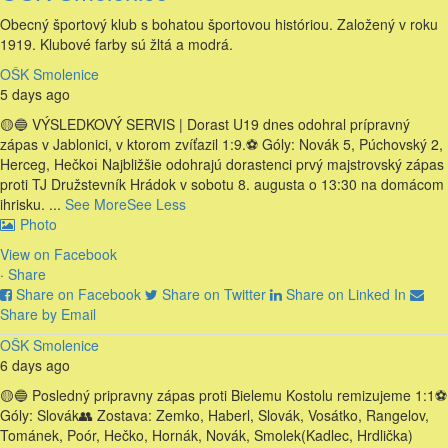
Obecný športový klub s bohatou športovou históriou. Založený v roku
1919. Klubové farby sú žltá a modrá.
OŠK Smolenice
5 days ago
🟡🔵 VÝSLEDKOVÝ SERVIS | Dorast U19 dnes odohral prípravný
zápas v Jablonici, v ktorom zvíťazil 1:9.
⚽️ Góly: Novák 5, Púchovský 2,
Herceg, Hečko
ℹ️ Najbližšie odohrajú dorastenci prvý majstrovský zápas
proti TJ Družstevník Hrádok v sobotu 8. augusta o 13:30 na domácom
ihrisku.
...
See More
See Less
Photo
View on Facebook
·
Share
Share on Facebook
Share on Twitter
Share on Linked In
Share by Email
OŠK Smolenice
6 days ago
🟡🔵 Posledný pripravny zápas proti Bielemu Kostolu remizujeme 1:1
⚽️
Góly: Slovák
👥 Zostava: Zemko, Haberl, Slovák, Vosátko, Rangelov,
Tománek, Poór, Hečko, Hornák, Novák, Smolek
(Kadlec, Hrdlička)