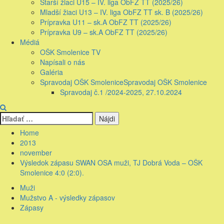
Starší žiaci U15 – IV. liga ObFZ TT (2025/26)
Mladší žiaci U13 – IV. liga ObFZ TT sk. B (2025/26)
Prípravka U11 – sk.A ObFZ TT (2025/26)
Prípravka U9 – sk.A ObFZ TT (2025/26)
Médiá
OŠK Smolenice TV
Napísali o nás
Galéria
Spravodaj OŠK Smolenice
Spravodaj OŠK Smolenice
Spravodaj č.1 /2024-2025, 27.10.2024
Hľadať:
Home
2013
november
Výsledok zápasu SWAN OSA muži, TJ Dobrá Voda – OŠK
Smolenice 4:0 (2:0).
Muži
Mužstvo A - výsledky zápasov
Zápasy