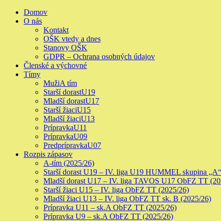
Skip
Primary
Domov
to
Menu
O nás
content
Kontakt
OŠK vtedy a dnes
Stanovy OŠK
GDPR – Ochrana osobných údajov
Členské a výchovné
Tímy
Muži
A tím
Starší dorast
U19
Mladší dorast
U17
Starší žiaci
U15
Mladší žiaci
U13
Prípravka
U11
Prípravka
U09
Predprípravka
U07
Rozpis zápasov
A-tím (2025/26)
Starší dorast U19 – IV. liga U19 HUMMEL skupina „A“
Mladší dorast U17 – IV. liga TAVOS U17 ObFZ TT (20
Starší žiaci U15 – IV. liga ObFZ TT (2025/26)
Mladší žiaci U13 – IV. liga ObFZ TT sk. B (2025/26)
Prípravka U11 – sk.A ObFZ TT (2025/26)
Prípravka U9 – sk.A ObFZ TT (2025/26)