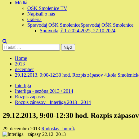
Médiá
OŠK Smolenice TV
Napísali o nás
Galéria
Spravodaj OŠK Smolenice
Spravodaj OŠK Smolenice
Spravodaj č.1 /2024-2025, 27.10.2024
Hľadať:
Home
2013
december
29.12.2013, 9:00-12:30 hod. Rozpis zápasov 4.kola Smolenicke
Interliga
Interliga - sezóna 2013 / 2014
Rozpis zápasov
Rozpis zápasov - Interliga 2013 - 2014
29.12.2013, 9:00-12:30 hod. Rozpis zápasov
29. decembra 2013
Radoslav Janurík