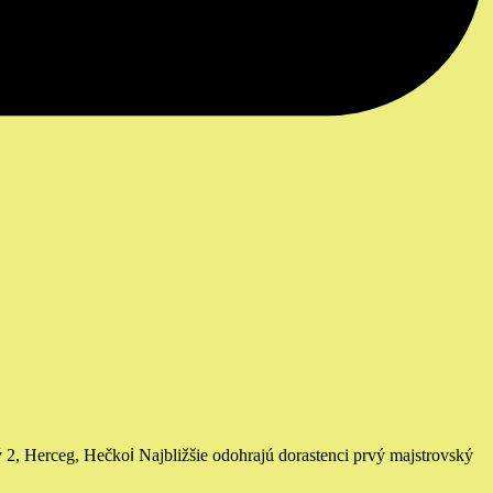
 2, Herceg, Hečko
ℹ️ Najbližšie odohrajú dorastenci prvý majstrovský