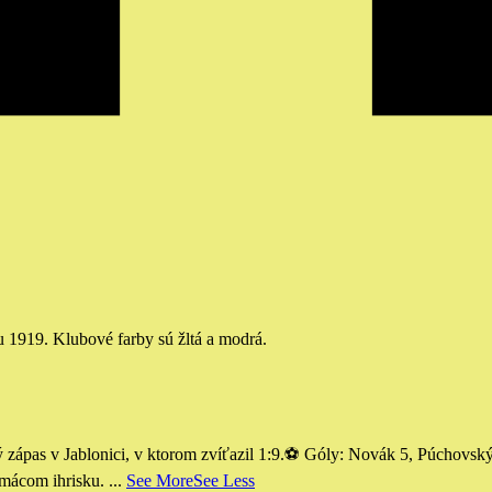
u 1919. Klubové farby sú žltá a modrá.
as v Jablonici, v ktorom zvíťazil 1:9.
⚽️ Góly: Novák 5, Púchovský
omácom ihrisku.
...
See More
See Less