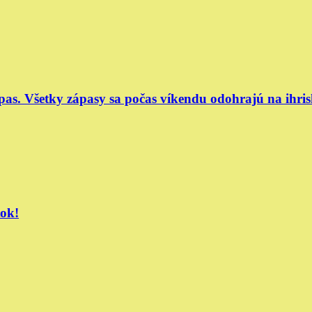
ápas. Všetky zápasy sa počas víkendu odohrajú na ihri
tok!