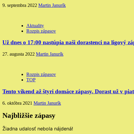
9. septembra 2022
Martin Janurík
Aktuality
Rozpis zápasov
Už dnes o 17:00 nastúpia naši dorastenci na ligový z
27. augusta 2022
Martin Janurík
Rozpis zápasov
TOP
Tento víkend až štyri domáce zápasy. Dorast už v pia
6. októbra 2021
Martin Janurík
Najbližšie zápasy
Žiadna udalosť nebola nájdená!