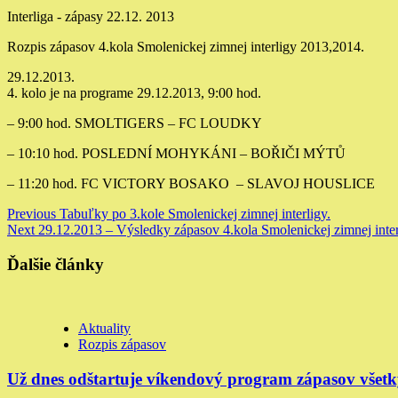
Interliga - zápasy 22.12. 2013
Rozpis zápasov 4.kola Smolenickej zimnej interligy 2013,2014.
29.12.2013.
4. kolo je na programe 29.12.2013, 9:00 hod.
– 9:00 hod. SMOLTIGERS – FC LOUDKY
– 10:10 hod. POSLEDNÍ MOHYKÁNI – BOŘIČI MÝTŮ
– 11:20 hod. FC VICTORY BOSAKO – SLAVOJ HOUSLICE
Continue
Previous
Tabuľky po 3.kole Smolenickej zimnej interligy.
Next
29.12.2013 – Výsledky zápasov 4.kola Smolenickej zimnej inter
Reading
Ďalšie články
Aktuality
Rozpis zápasov
Už dnes odštartuje víkendový program zápasov všetk