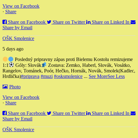
View on Facebook
·
Share
Share on Facebook
Share on Twitter
Share on Linked In
Share by Email
OŠK Smolenice
5 days ago
Posledný pripravny zápas proti Bielemu Kostolu remizujeme
1:1
Góly: Slovák
Zostava: Zemko, Haberl, Slovák, Vosátko,
Rangelov, Tománek, Poór, Hečko, Hornák, Novák, Smolek
(Kadlec,
Hrdlička)
#priprava
#muzi
#osksmolenice
...
See More
See Less
Photo
View on Facebook
·
Share
Share on Facebook
Share on Twitter
Share on Linked In
Share by Email
OŠK Smolenice