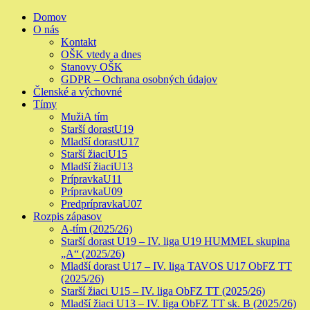
Skip
Primary
Domov
to
Menu
O nás
content
Kontakt
OŠK vtedy a dnes
Stanovy OŠK
GDPR – Ochrana osobných údajov
Členské a výchovné
Tímy
Muži
A tím
Starší dorast
U19
Mladší dorast
U17
Starší žiaci
U15
Mladší žiaci
U13
Prípravka
U11
Prípravka
U09
Predprípravka
U07
Rozpis zápasov
A-tím (2025/26)
Starší dorast U19 – IV. liga U19 HUMMEL skupina
„A“ (2025/26)
Mladší dorast U17 – IV. liga TAVOS U17 ObFZ TT
(2025/26)
Starší žiaci U15 – IV. liga ObFZ TT (2025/26)
Mladší žiaci U13 – IV. liga ObFZ TT sk. B (2025/26)