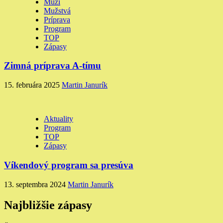
Muži
Mužstvá
Príprava
Program
TOP
Zápasy
Zimná príprava A-tímu
15. februára 2025
Martin Janurík
Aktuality
Program
TOP
Zápasy
Víkendový program sa presúva
13. septembra 2024
Martin Janurík
Najbližšie zápasy