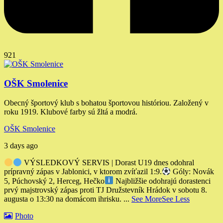
921
OŠK Smolenice
Obecný športový klub s bohatou športovou históriou. Založený v
roku 1919. Klubové farby sú žltá a modrá.
OŠK Smolenice
3 days ago
VÝSLEDKOVÝ SERVIS | Dorast U19 dnes odohral
prípravný zápas v Jablonici, v ktorom zvíťazil 1:9.
Góly: Novák
5, Púchovský 2, Herceg, Hečko
Najbližšie odohrajú dorastenci
prvý majstrovský zápas proti TJ Družstevník Hrádok v sobotu 8.
augusta o 13:30 na domácom ihrisku.
...
See More
See Less
Photo