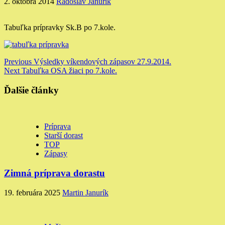
2. októbra 2014
Radoslav Janurík
Tabuľka prípravky Sk.B po 7.kole.
Continue
Previous
Výsledky víkendových zápasov 27.9.2014.
Next
Tabuľka OSA žiaci po 7.kole.
Reading
Ďalšie články
Príprava
Starší dorast
TOP
Zápasy
Zimná príprava dorastu
19. februára 2025
Martin Janurík