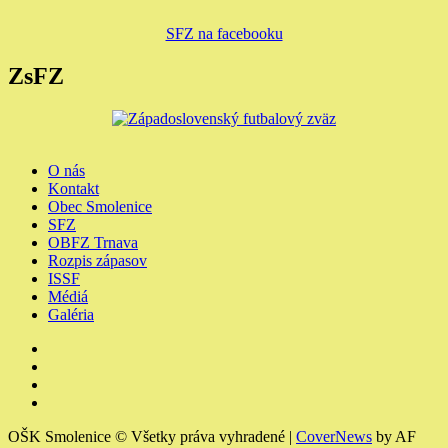
SFZ na facebooku
ZsFZ
O nás
Kontakt
Obec Smolenice
SFZ
OBFZ Trnava
Rozpis zápasov
ISSF
Médiá
Galéria
Youtube
Facebook
Instagram
Členské
a
OŠK Smolenice © Všetky práva vyhradené
|
CoverNews
by AF
výchovné