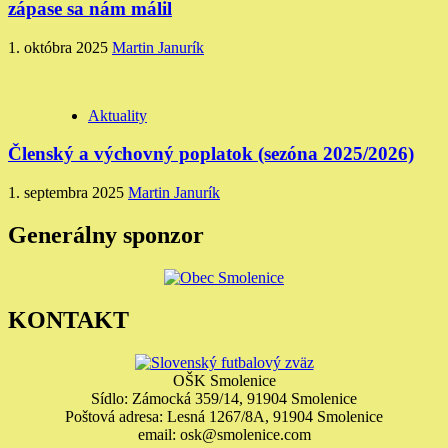
zápase sa nám málil
1. októbra 2025
Martin Janurík
Aktuality
Členský a výchovný poplatok (sezóna 2025/2026)
1. septembra 2025
Martin Janurík
Generálny sponzor
KONTAKT
OŠK Smolenice
Sídlo: Zámocká 359/14, 91904 Smolenice
Poštová adresa: Lesná 1267/8A, 91904 Smolenice
email: osk@smolenice.com