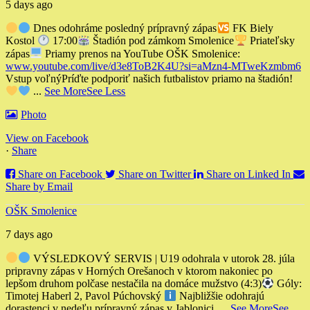
5 days ago
Dnes odohráme posledný prípravný zápas
FK Biely
Kostol
17:00
Štadión pod zámkom Smolenice
Priateľsky
zápas
Priamy prenos na YouTube OŠK Smolenice:
www.youtube.com/live/d3e8ToB2K4U?si=aMzn4-MTweKzmbm6
Vstup voľný
Príďte podporiť našich futbalistov priamo na štadión!
...
See More
See Less
Photo
View on Facebook
·
Share
Share on Facebook
Share on Twitter
Share on Linked In
Share by Email
OŠK Smolenice
7 days ago
VÝSLEDKOVÝ SERVIS | U19 odohrala v utorok 28. júla
pripravny zápas v Horných Orešanoch v ktorom nakoniec po
lepšom druhom polčase nestačila na domáce mužstvo (4:3)
Góly:
Timotej Haberl 2, Pavol Púchovský
Najbližšie odohrajú
dorastenci v nedeľu prípravný zápas v Jablonici.
...
See More
See