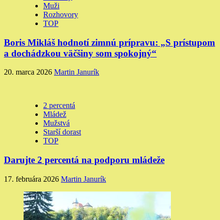
Muži
Rozhovory
TOP
Boris Mikláš hodnotí zimnú prípravu: „S prístupom
a dochádzkou väčšiny som spokojný“
20. marca 2026
Martin Janurík
2 percentá
Mládež
Mužstvá
Starší dorast
TOP
Darujte 2 percentá na podporu mládeže
17. februára 2026
Martin Janurík