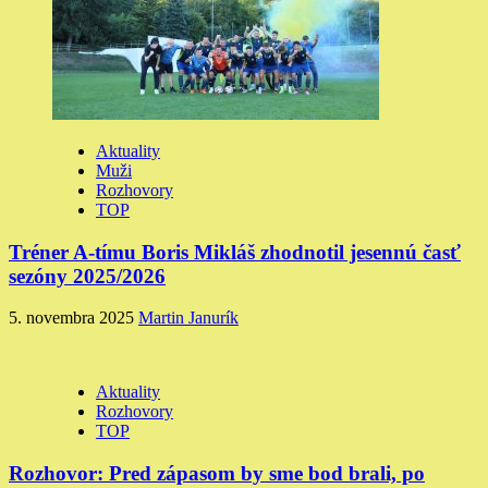
Aktuality
Muži
Rozhovory
TOP
Tréner A-tímu Boris Mikláš zhodnotil jesennú časť
sezóny 2025/2026
5. novembra 2025
Martin Janurík
Aktuality
Rozhovory
TOP
Rozhovor: Pred zápasom by sme bod brali, po