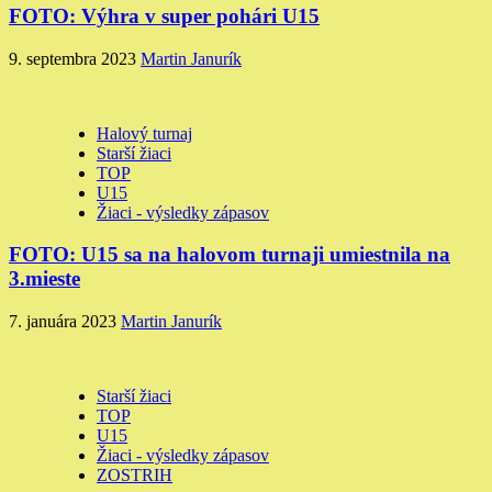
FOTO: Výhra v super pohári U15
9. septembra 2023
Martin Janurík
Halový turnaj
Starší žiaci
TOP
U15
Žiaci - výsledky zápasov
FOTO: U15 sa na halovom turnaji umiestnila na
3.mieste
7. januára 2023
Martin Janurík
Starší žiaci
TOP
U15
Žiaci - výsledky zápasov
ZOSTRIH