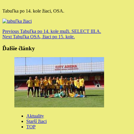
Tabuľka po 14. kole žiaci, OSA.
Continue
Previous
Tabuľka po 14. kole muži. SELECT III.A.
Next
Tabuľka OSA, žiaci po 15. kole.
Reading
Ďalšie články
Aktuality
Starší žiaci
TOP