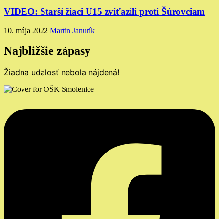
VIDEO: Starší žiaci U15 zvíťazili proti Šúrovciam
10. mája 2022
Martin Janurík
Najbližšie zápasy
Žiadna udalosť nebola nájdená!