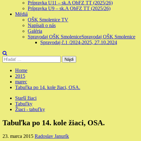
Prípravka U11 – sk.A ObFZ TT (2025/26)
Prípravka U9 – sk.A ObFZ TT (2025/26)
Médiá
OŠK Smolenice TV
Napísali o nás
Galéria
Spravodaj OŠK Smolenice
Spravodaj OŠK Smolenice
Spravodaj č.1 /2024-2025, 27.10.2024
Hľadať:
Home
2015
marec
Tabuľka po 14. kole žiaci, OSA.
Starší žiaci
Tabuľky
Žiaci - tabuľky
Tabuľka po 14. kole žiaci, OSA.
23. marca 2015
Radoslav Janurík