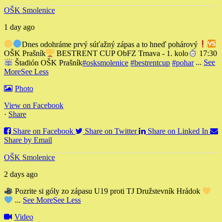
OŠK Smolenice
1 day ago
Dnes odohráme prvý súťažný zápas a to hneď pohárový
OŠK Prašník
BESTRENT CUP ObFZ Trnava - 1. kolo
17:30
Štadión OŠK Prašník
#osksmolenice
#bestrentcup
#pohar
...
See
More
See Less
Photo
View on Facebook
·
Share
Share on Facebook
Share on Twitter
Share on Linked In
Share by Email
OŠK Smolenice
2 days ago
Pozrite si góly zo zápasu U19 proti TJ Družstevník Hrádok
...
See More
See Less
Video