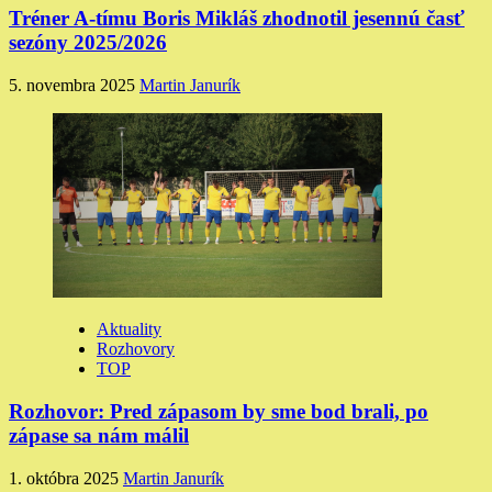
Tréner A-tímu Boris Mikláš zhodnotil jesennú časť
sezóny 2025/2026
5. novembra 2025
Martin Janurík
Aktuality
Rozhovory
TOP
Rozhovor: Pred zápasom by sme bod brali, po
zápase sa nám málil
1. októbra 2025
Martin Janurík