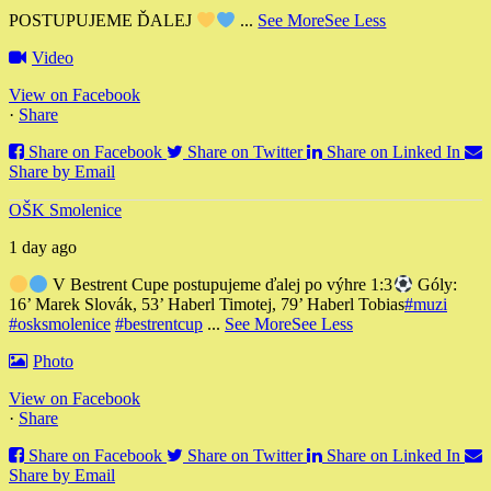
POSTUPUJEME ĎALEJ
...
See More
See Less
Video
View on Facebook
·
Share
Share on Facebook
Share on Twitter
Share on Linked In
Share by Email
OŠK Smolenice
1 day ago
V Bestrent Cupe postupujeme ďalej po výhre 1:3
Góly:
16’ Marek Slovák, 53’ Haberl Timotej, 79’ Haberl Tobias
#muzi
#osksmolenice
#bestrentcup
...
See More
See Less
Photo
View on Facebook
·
Share
Share on Facebook
Share on Twitter
Share on Linked In
Share by Email