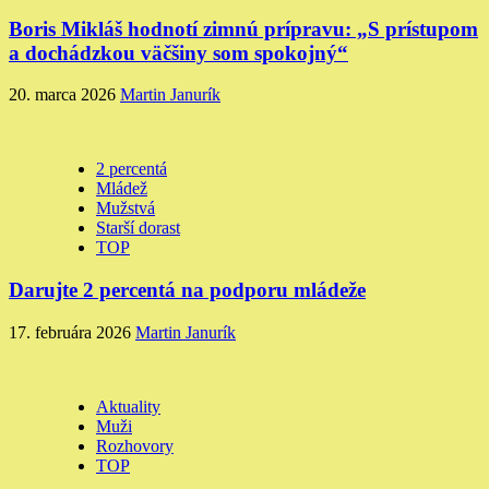
Boris Mikláš hodnotí zimnú prípravu: „S prístupom
a dochádzkou väčšiny som spokojný“
20. marca 2026
Martin Janurík
2 percentá
Mládež
Mužstvá
Starší dorast
TOP
Darujte 2 percentá na podporu mládeže
17. februára 2026
Martin Janurík
Aktuality
Muži
Rozhovory
TOP