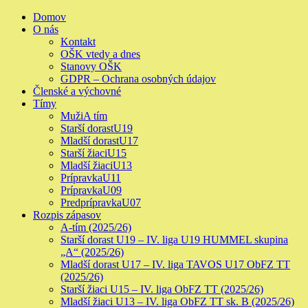
Skip
Primary
Domov
to
Menu
O nás
content
Kontakt
OŠK vtedy a dnes
Stanovy OŠK
GDPR – Ochrana osobných údajov
Členské a výchovné
Tímy
Muži
A tím
Starší dorast
U19
Mladší dorast
U17
Starší žiaci
U15
Mladší žiaci
U13
Prípravka
U11
Prípravka
U09
Predprípravka
U07
Rozpis zápasov
A-tím (2025/26)
Starší dorast U19 – IV. liga U19 HUMMEL skupina
„A“ (2025/26)
Mladší dorast U17 – IV. liga TAVOS U17 ObFZ TT
(2025/26)
Starší žiaci U15 – IV. liga ObFZ TT (2025/26)
Mladší žiaci U13 – IV. liga ObFZ TT sk. B (2025/26)