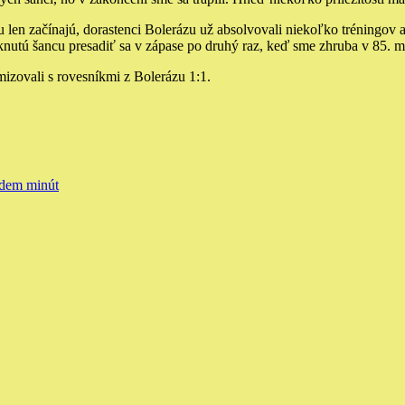
ou len začínajú, dorastenci Bolerázu už absolvovali niekoľko tréningov 
knutú šancu presadiť sa v zápase po druhý raz, keď sme zhruba v 85. m
izovali s rovesníkmi z Bolerázu 1:1.
edem minút