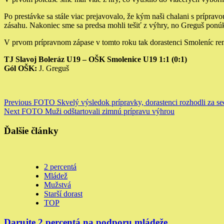
Po prestávke sa stále viac prejavovalo, že kým naši chalani s príprav
zásahu. Nakoniec sme sa predsa mohli tešiť z výhry, no Greguš ponú
V prvom prípravnom zápase v tomto roku tak dorastenci Smoleníc rem
TJ Slavoj Boleráz U19 – OŠK Smolenice U19 1:1 (0:1)
Gól OŠK:
J. Greguš
Continue
Previous
FOTO Skvelý výsledok prípravky, dorastenci rozhodli za s
Next
FOTO Muži odštartovali zimnú prípravu výhrou
Reading
Ďalšie články
2 percentá
Mládež
Mužstvá
Starší dorast
TOP
Darujte 2 percentá na podporu mládeže