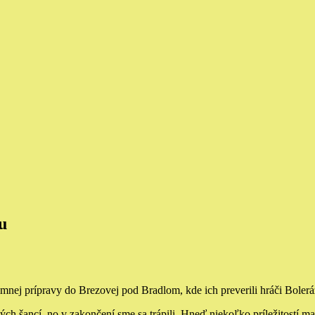
u
nej prípravy do Brezovej pod Bradlom, kde ich preverili hráči Bolerá
h šancí, no v zakončení sme sa trápili. Hneď niekoľko príležitostí mal 