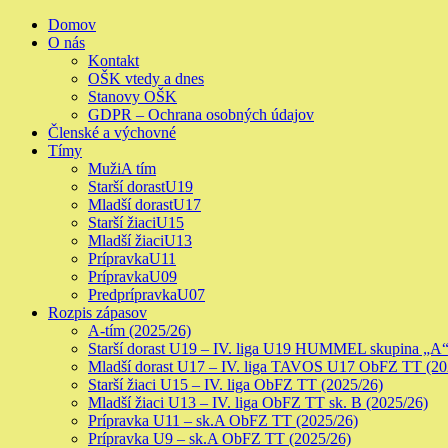
Skip
Primary
Domov
to
Menu
O nás
content
Kontakt
OŠK vtedy a dnes
Stanovy OŠK
GDPR – Ochrana osobných údajov
Členské a výchovné
Tímy
Muži
A tím
Starší dorast
U19
Mladší dorast
U17
Starší žiaci
U15
Mladší žiaci
U13
Prípravka
U11
Prípravka
U09
Predprípravka
U07
Rozpis zápasov
A-tím (2025/26)
Starší dorast U19 – IV. liga U19 HUMMEL skupina „A“
Mladší dorast U17 – IV. liga TAVOS U17 ObFZ TT (20
Starší žiaci U15 – IV. liga ObFZ TT (2025/26)
Mladší žiaci U13 – IV. liga ObFZ TT sk. B (2025/26)
Prípravka U11 – sk.A ObFZ TT (2025/26)
Prípravka U9 – sk.A ObFZ TT (2025/26)