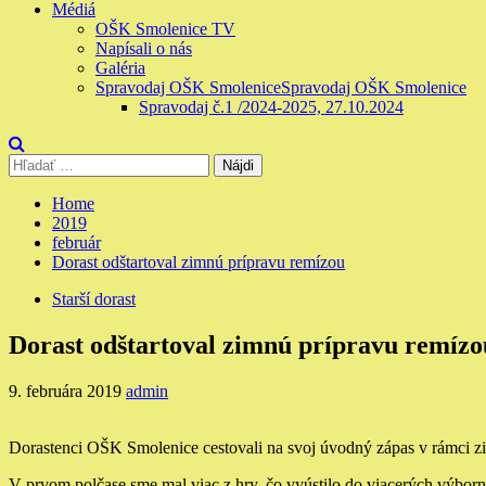
Médiá
OŠK Smolenice TV
Napísali o nás
Galéria
Spravodaj OŠK Smolenice
Spravodaj OŠK Smolenice
Spravodaj č.1 /2024-2025, 27.10.2024
Hľadať:
Home
2019
február
Dorast odštartoval zimnú prípravu remízou
Starší dorast
Dorast odštartoval zimnú prípravu remízo
9. februára 2019
admin
Dorastenci OŠK Smolenice cestovali na svoj úvodný zápas v rámci zim
V prvom polčase sme mal viac z hry, čo vyústilo do viacerých výbornýc