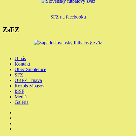
SFZ na facebooku
ZsFZ
O nás
Kontakt
Obec Smolenice
SFZ
OBFZ Trnava
Rozpis zápasov
ISSF
Médiá
Galéria
Youtube
Facebook
Instagram
Členské
a