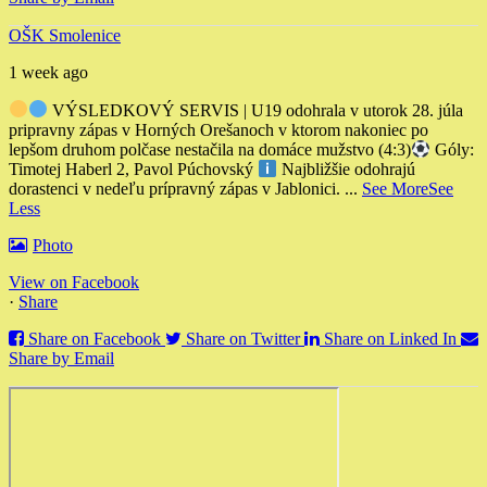
OŠK Smolenice
1 week ago
VÝSLEDKOVÝ SERVIS | U19 odohrala v utorok 28. júla
pripravny zápas v Horných Orešanoch v ktorom nakoniec po
lepšom druhom polčase nestačila na domáce mužstvo (4:3)
Góly:
Timotej Haberl 2, Pavol Púchovský
Najbližšie odohrajú
dorastenci v nedeľu prípravný zápas v Jablonici.
...
See More
See
Less
Photo
View on Facebook
·
Share
Share on Facebook
Share on Twitter
Share on Linked In
Share by Email