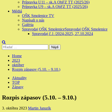
Prípravka U11 – sk.A ObFZ TT (2025/26)
Prípravka U9 – sk.A ObFZ TT (2025/26)
Médiá
OŠK Smolenice TV
Napísali o nás
Galéria
Spravodaj OŠK Smolenice
Spravodaj OŠK Smolenice
Spravodaj č.1 /2024-2025, 27.10.2024
Hľadať:
Home
2023
október
Rozpis zápasov (5.10. – 9.10.)
Aktuality
TOP
Zápasy
Rozpis zápasov (5.10. – 9.10.)
3. októbra 2023
Martin Janurík