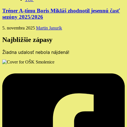
Tréner A-tímu Boris Mikláš zhodnotil jesennú časť
sezóny 2025/2026
5. novembra 2025
Martin Janurík
Najbližšie zápasy
Žiadna udalosť nebola nájdená!