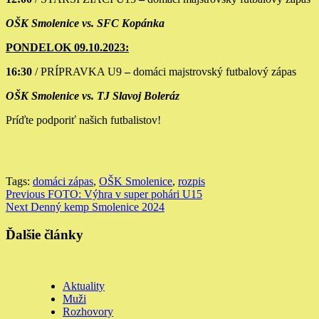
OŠK Smolenice vs. SFC Kopánka
PONDELOK 09.10.2023:
16:30
/ PRÍPRAVKA U9
–
domáci majstrovský futbalový zápas
OŠK Smolenice vs. TJ Slavoj Boleráz
Príďte podporiť našich futbalistov!
Tags:
domáci zápas
,
OŠK Smolenice
,
rozpis
Continue
Previous
FOTO: Výhra v super pohári U15
Next
Denný kemp Smolenice 2024
Reading
Ďalšie články
Aktuality
Muži
Rozhovory