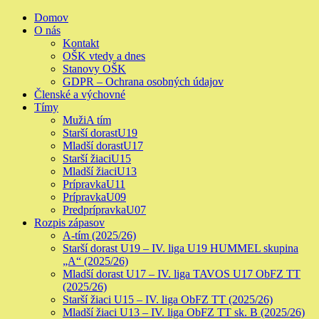
Skip
Primary
Domov
to
Menu
O nás
content
Kontakt
OŠK vtedy a dnes
Stanovy OŠK
GDPR – Ochrana osobných údajov
Členské a výchovné
Tímy
Muži
A tím
Starší dorast
U19
Mladší dorast
U17
Starší žiaci
U15
Mladší žiaci
U13
Prípravka
U11
Prípravka
U09
Predprípravka
U07
Rozpis zápasov
A-tím (2025/26)
Starší dorast U19 – IV. liga U19 HUMMEL skupina
„A“ (2025/26)
Mladší dorast U17 – IV. liga TAVOS U17 ObFZ TT
(2025/26)
Starší žiaci U15 – IV. liga ObFZ TT (2025/26)
Mladší žiaci U13 – IV. liga ObFZ TT sk. B (2025/26)