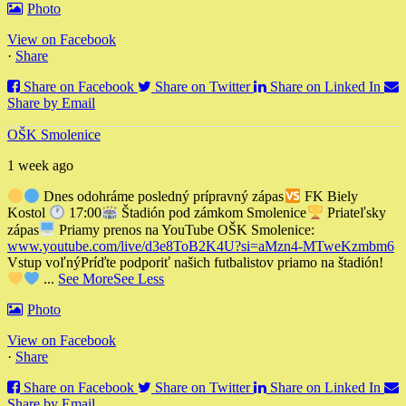
Photo
View on Facebook
·
Share
Share on Facebook
Share on Twitter
Share on Linked In
Share by Email
OŠK Smolenice
1 week ago
Dnes odohráme posledný prípravný zápas
FK Biely
Kostol
17:00
Štadión pod zámkom Smolenice
Priateľsky
zápas
Priamy prenos na YouTube OŠK Smolenice:
www.youtube.com/live/d3e8ToB2K4U?si=aMzn4-MTweKzmbm6
Vstup voľný
Príďte podporiť našich futbalistov priamo na štadión!
...
See More
See Less
Photo
View on Facebook
·
Share
Share on Facebook
Share on Twitter
Share on Linked In
Share by Email