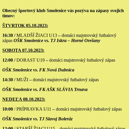
Obecný športový klub Smolenice vás pozýva na zápasy svojich
tímov:
ŠTVRTOK 05.10.2023:
16:30 /
MLADŠÍ ŽIACI U13
–
domáci majstrovský futbalový
zápas
OŠK Smolenice vs. TJ Iskra – Horné Orešany
SOBOTA 07.10.2023:
12:00 /
DORAST U19
–
domáci majstrovský futbalový zápas
OŠK Smolenice vs. FK Nová Dubnica
14:30 /
MUŽI
–
domáci majstrovský futbalový zápas
OŠK Smolenice vs. FK AŠK SLÁVIA Trnava
NEDEĽA 08.10.2023:
10:00
/ PRÍPRAVKA U11
–
domáci majstrovský futbalový zápas
OŠK Smolenice vs. TJ Slavoj Boleráz
12:00
/ STARŠÍ ŽIACI U15
–
domáci majstrovský futbalový zápas