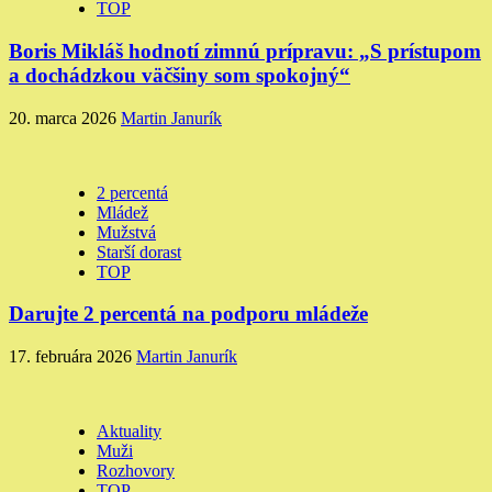
TOP
Boris Mikláš hodnotí zimnú prípravu: „S prístupom
a dochádzkou väčšiny som spokojný“
20. marca 2026
Martin Janurík
2 percentá
Mládež
Mužstvá
Starší dorast
TOP
Darujte 2 percentá na podporu mládeže
17. februára 2026
Martin Janurík
Aktuality
Muži
Rozhovory
TOP