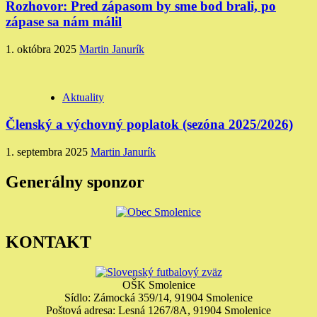
Rozhovor: Pred zápasom by sme bod brali, po
zápase sa nám málil
1. októbra 2025
Martin Janurík
Aktuality
Členský a výchovný poplatok (sezóna 2025/2026)
1. septembra 2025
Martin Janurík
Generálny sponzor
KONTAKT
OŠK Smolenice
Sídlo: Zámocká 359/14, 91904 Smolenice
Poštová adresa: Lesná 1267/8A, 91904 Smolenice