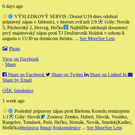
6 days ago
VÝSLEDKOVÝ SERVIS | Dorast U19 dnes odohral
prípravný zápas v Jablonici, v ktorom zvíťazil 1:9.
Góly: Novák
5, Púchovský 2, Herceg, Hečko
Najbližšie odohrajú dorastenci
prvý majstrovský zápas proti TJ Družstevník Hrádok v sobotu 8.
augusta o 13:30 na domácom ihrisku.
...
See More
See Less
Photo
View on Facebook
·
Share
Share on Facebook
Share on Twitter
Share on Linked In
Share by Email
OŠK Smolenice
1 week ago
Posledný pripravny zápas proti Bielemu Kostolu remizujeme
1:1
Góly: Slovák
Zostava: Zemko, Haberl, Slovák, Vosátko,
Rangelov, Tománek, Poór, Hečko, Hornák, Novák, Smolek
(Kadlec,
Hrdlička)
#priprava
#muzi
#osksmolenice
...
See More
See Less