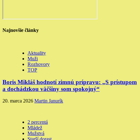
Najnovšie články
Aktuality
Muži
Rozhovory
TOP
Boris Mikláš hodnotí zimnú prípravu: „S prístupom
a dochádzkou väčšiny som spokojný“
20. marca 2026
Martin Janurík
2 percentá
Mládež
Mužstvá
Starší dorast