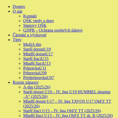
Skip
Primary
Domov
to
Menu
O nás
content
Kontakt
OŠK vtedy a dnes
Stanovy OŠK
GDPR – Ochrana osobných údajov
Členské a výchovné
Tímy
Muži
A tím
Starší dorast
U19
Mladší dorast
U17
Starší žiaci
U15
Mladší žiaci
U13
Prípravka
U11
Prípravka
U09
Predprípravka
U07
Rozpis zápasov
A-tím (2025/26)
Starší dorast U19 – IV. liga U19 HUMMEL skupina
„A“ (2025/26)
Mladší dorast U17 – IV. liga TAVOS U17 ObFZ TT
(2025/26)
Starší žiaci U15 – IV. liga ObFZ TT (2025/26)
Mladší žiaci U13 – IV. liga ObFZ TT sk. B (2025/26)