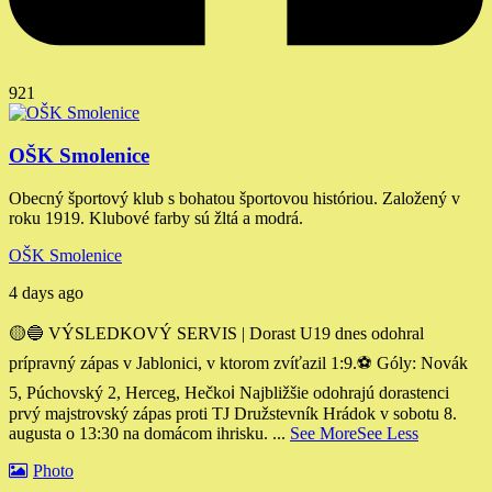
921
OŠK Smolenice
Obecný športový klub s bohatou športovou históriou. Založený v
roku 1919. Klubové farby sú žltá a modrá.
OŠK Smolenice
4 days ago
🟡🔵 VÝSLEDKOVÝ SERVIS | Dorast U19 dnes odohral
prípravný zápas v Jablonici, v ktorom zvíťazil 1:9.
⚽️ Góly: Novák
5, Púchovský 2, Herceg, Hečko
ℹ️ Najbližšie odohrajú dorastenci
prvý majstrovský zápas proti TJ Družstevník Hrádok v sobotu 8.
augusta o 13:30 na domácom ihrisku.
...
See More
See Less
Photo