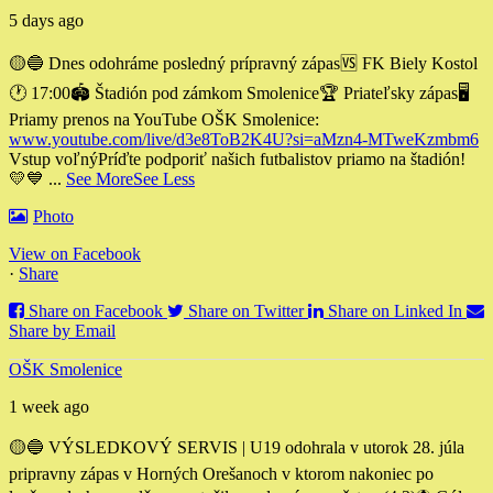
5 days ago
🟡🔵 Dnes odohráme posledný prípravný zápas
🆚 FK Biely Kostol
🕐 17:00
🏟 Štadión pod zámkom Smolenice
🏆 Priateľsky zápas
🖥
Priamy prenos na YouTube OŠK Smolenice:
www.youtube.com/live/d3e8ToB2K4U?si=aMzn4-MTweKzmbm6
Vstup voľný
Príďte podporiť našich futbalistov priamo na štadión!
💛💙
...
See More
See Less
Photo
View on Facebook
·
Share
Share on Facebook
Share on Twitter
Share on Linked In
Share by Email
OŠK Smolenice
1 week ago
🟡🔵 VÝSLEDKOVÝ SERVIS | U19 odohrala v utorok 28. júla
pripravny zápas v Horných Orešanoch v ktorom nakoniec po