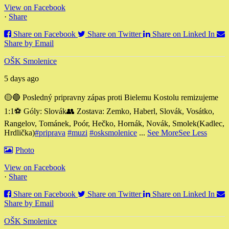
View on Facebook
·
Share
Share on Facebook
Share on Twitter
Share on Linked In
Share by Email
OŠK Smolenice
5 days ago
🟡🔵 Posledný pripravny zápas proti Bielemu Kostolu remizujeme
1:1
⚽️ Góly: Slovák
👥 Zostava: Zemko, Haberl, Slovák, Vosátko,
Rangelov, Tománek, Poór, Hečko, Hornák, Novák, Smolek
(Kadlec,
Hrdlička)
#priprava
#muzi
#osksmolenice
...
See More
See Less
Photo
View on Facebook
·
Share
Share on Facebook
Share on Twitter
Share on Linked In
Share by Email
OŠK Smolenice