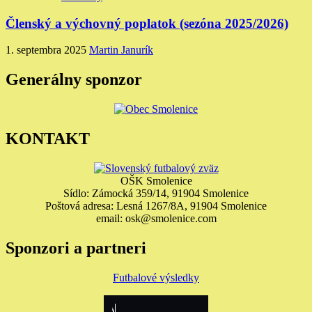
Členský a výchovný poplatok (sezóna 2025/2026)
1. septembra 2025
Martin Janurík
Generálny sponzor
KONTAKT
OŠK Smolenice
Sídlo: Zámocká 359/14, 91904 Smolenice
Poštová adresa: Lesná 1267/8A, 91904 Smolenice
email: osk@smolenice.com
Sponzori a partneri
Futbalové výsledky