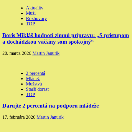
Aktuality
Muži
Rozhovory
TOP
Boris Mikláš hodnotí zimnú prípravu: „S prístupom
a dochádzkou väčšiny som spokojný“
20. marca 2026
Martin Janurík
2 percentá
Mládež
Mužstvá
Starší dorast
TOP
Darujte 2 percentá na podporu mládeže
17. februára 2026
Martin Janurík