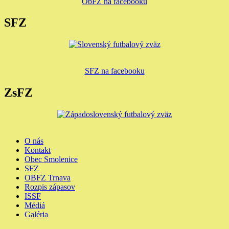
ObFZ na facebooku
SFZ
SFZ na facebooku
ZsFZ
O nás
Kontakt
Obec Smolenice
SFZ
OBFZ Trnava
Rozpis zápasov
ISSF
Médiá
Galéria