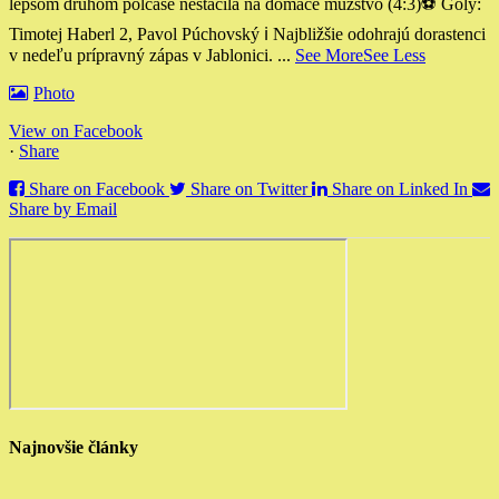
lepšom druhom polčase nestačila na domáce mužstvo (4:3)
⚽️ Góly:
Timotej Haberl 2, Pavol Púchovský
ℹ️ Najbližšie odohrajú dorastenci
v nedeľu prípravný zápas v Jablonici.
...
See More
See Less
Photo
View on Facebook
·
Share
Share on Facebook
Share on Twitter
Share on Linked In
Share by Email
Najnovšie články