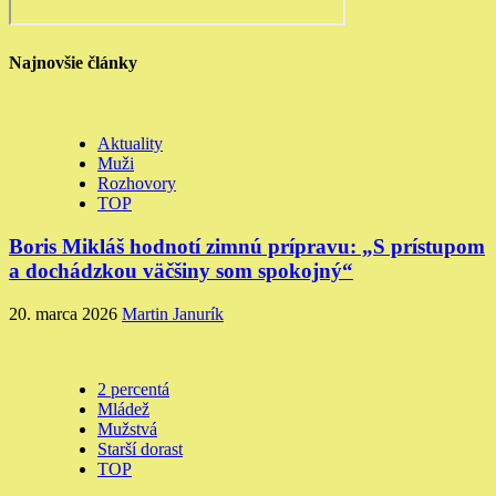
Najnovšie články
Aktuality
Muži
Rozhovory
TOP
Boris Mikláš hodnotí zimnú prípravu: „S prístupom
a dochádzkou väčšiny som spokojný“
20. marca 2026
Martin Janurík
2 percentá
Mládež
Mužstvá
Starší dorast
TOP