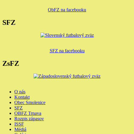
ObFZ na facebooku
SFZ
SFZ na facebooku
ZsFZ
O nás
Kontakt
Obec Smolenice
SFZ
OBFZ Trnava
Rozpis zápasov
ISSF
Médiá