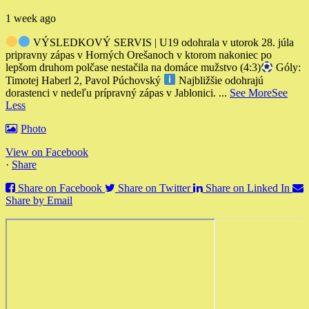
1 week ago
VÝSLEDKOVÝ SERVIS | U19 odohrala v utorok 28. júla
pripravny zápas v Horných Orešanoch v ktorom nakoniec po
lepšom druhom polčase nestačila na domáce mužstvo (4:3)
Góly:
Timotej Haberl 2, Pavol Púchovský
Najbližšie odohrajú
dorastenci v nedeľu prípravný zápas v Jablonici.
...
See More
See
Less
Photo
View on Facebook
·
Share
Share on Facebook
Share on Twitter
Share on Linked In
Share by Email