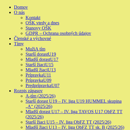
Skip
Primary
Domov
to
Menu
O nás
content
Kontakt
OŠK vtedy a dnes
Stanovy OŠK
GDPR – Ochrana osobných údajov
Členské a výchovné
Tímy
Muži
A tím
Starší dorast
U19
Mladší dorast
U17
Starší žiaci
U15
Mladší žiaci
U13
Prípravka
U11
Prípravka
U09
Predprípravka
U07
Rozpis zápasov
A-tím (2025/26)
Starší dorast U19 – IV. liga U19 HUMMEL skupina
„A“ (2025/26)
Mladší dorast U17 – IV. liga TAVOS U17 ObFZ TT
(2025/26)
Starší žiaci U15 – IV. liga ObFZ TT (2025/26)
Mladší žiaci U13 – IV. liga ObFZ TT sk. B (2025/26)