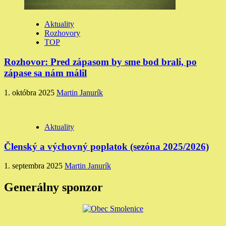
Aktuality
Rozhovory
TOP
Rozhovor: Pred zápasom by sme bod brali, po
zápase sa nám málil
1. októbra 2025
Martin Janurík
Aktuality
Členský a výchovný poplatok (sezóna 2025/2026)
1. septembra 2025
Martin Janurík
Generálny sponzor