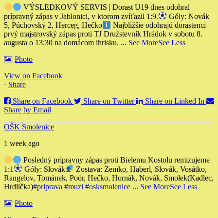
VÝSLEDKOVÝ SERVIS | Dorast U19 dnes odohral
prípravný zápas v Jablonici, v ktorom zvíťazil 1:9.
Góly: Novák
5, Púchovský 2, Herceg, Hečko
Najbližšie odohrajú dorastenci
prvý majstrovský zápas proti TJ Družstevník Hrádok v sobotu 8.
augusta o 13:30 na domácom ihrisku.
...
See More
See Less
Photo
View on Facebook
·
Share
Share on Facebook
Share on Twitter
Share on Linked In
Share by Email
OŠK Smolenice
1 week ago
Posledný pripravny zápas proti Bielemu Kostolu remizujeme
1:1
Góly: Slovák
Zostava: Zemko, Haberl, Slovák, Vosátko,
Rangelov, Tománek, Poór, Hečko, Hornák, Novák, Smolek
(Kadlec,
Hrdlička)
#priprava
#muzi
#osksmolenice
...
See More
See Less
Photo