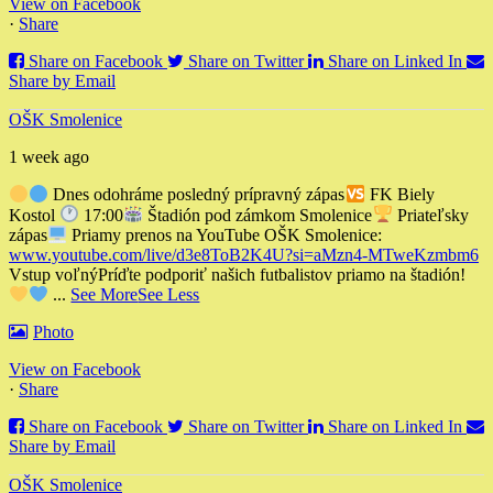
View on Facebook
·
Share
Share on Facebook
Share on Twitter
Share on Linked In
Share by Email
OŠK Smolenice
1 week ago
Dnes odohráme posledný prípravný zápas
FK Biely
Kostol
17:00
Štadión pod zámkom Smolenice
Priateľsky
zápas
Priamy prenos na YouTube OŠK Smolenice:
www.youtube.com/live/d3e8ToB2K4U?si=aMzn4-MTweKzmbm6
Vstup voľný
Príďte podporiť našich futbalistov priamo na štadión!
...
See More
See Less
Photo
View on Facebook
·
Share
Share on Facebook
Share on Twitter
Share on Linked In
Share by Email
OŠK Smolenice