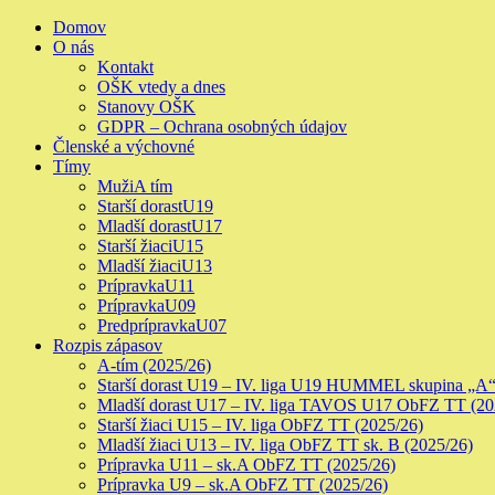
Skip
Primary
Domov
to
Menu
O nás
content
Kontakt
OŠK vtedy a dnes
Stanovy OŠK
GDPR – Ochrana osobných údajov
Členské a výchovné
Tímy
Muži
A tím
Starší dorast
U19
Mladší dorast
U17
Starší žiaci
U15
Mladší žiaci
U13
Prípravka
U11
Prípravka
U09
Predprípravka
U07
Rozpis zápasov
A-tím (2025/26)
Starší dorast U19 – IV. liga U19 HUMMEL skupina „A“
Mladší dorast U17 – IV. liga TAVOS U17 ObFZ TT (20
Starší žiaci U15 – IV. liga ObFZ TT (2025/26)
Mladší žiaci U13 – IV. liga ObFZ TT sk. B (2025/26)
Prípravka U11 – sk.A ObFZ TT (2025/26)
Prípravka U9 – sk.A ObFZ TT (2025/26)