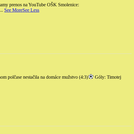
amy prenos na YouTube OŠK Smolenice:
...
See More
See Less
 polčase nestačila na domáce mužstvo (4:3)
Góly: Timotej