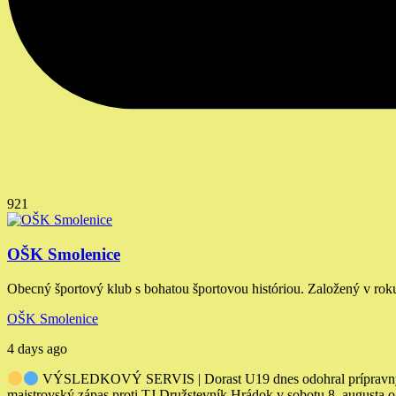
921
OŠK Smolenice
Obecný športový klub s bohatou športovou históriou. Založený v rok
OŠK Smolenice
4 days ago
VÝSLEDKOVÝ SERVIS | Dorast U19 dnes odohral prípravný záp
majstrovský zápas proti TJ Družstevník Hrádok v sobotu 8. augusta 