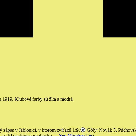
u 1919. Klubové farby sú žltá a modrá.
as v Jablonici, v ktorom zvíťazil 1:9.
Góly: Novák 5, Púchovsk
o 13:30 na domácom ihrisku.
...
See More
See Less