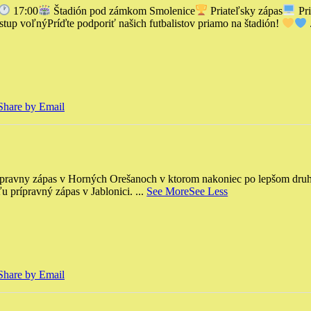
17:00
Štadión pod zámkom Smolenice
Priateľsky zápas
Pri
stup voľný
Príďte podporiť našich futbalistov priamo na štadión!
Share by Email
vny zápas v Horných Orešanoch v ktorom nakoniec po lepšom druhom
ľu prípravný zápas v Jablonici.
...
See More
See Less
Share by Email