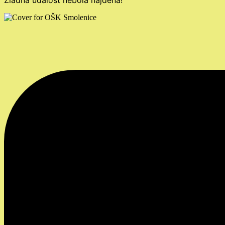
Žiadna udalosť nebola nájdená!