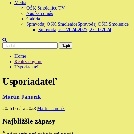
Médiá
OŠK Smolenice TV
Napísali o nás
Galéria
Spravodaj OŠK Smolenice
Spravodaj OŠK Smolenice
Spravodaj č.1 /2024-2025, 27.10.2024
Hľadať:
Home
Realizačný tím
Usporiadateľ
Usporiadateľ
Martin Janurík
20. februára 2023
Martin Janurík
Najbližšie zápasy