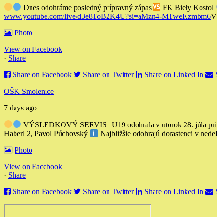
Dnes odohráme posledný prípravný zápas
FK Biely Kostol
www.youtube.com/live/d3e8ToB2K4U?si=aMzn4-MTweKzmbm6
V
Photo
View on Facebook
·
Share
Share on Facebook
Share on Twitter
Share on Linked In
OŠK Smolenice
7 days ago
VÝSLEDKOVÝ SERVIS | U19 odohrala v utorok 28. júla pripra
Haberl 2, Pavol Púchovský
Najbližšie odohrajú dorastenci v nede
Photo
View on Facebook
·
Share
Share on Facebook
Share on Twitter
Share on Linked In