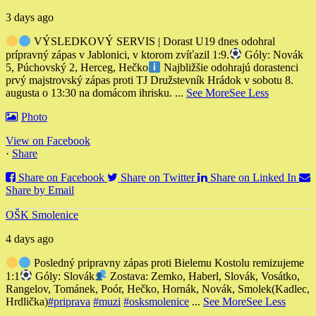
3 days ago
VÝSLEDKOVÝ SERVIS | Dorast U19 dnes odohral
prípravný zápas v Jablonici, v ktorom zvíťazil 1:9.
Góly: Novák
5, Púchovský 2, Herceg, Hečko
Najbližšie odohrajú dorastenci
prvý majstrovský zápas proti TJ Družstevník Hrádok v sobotu 8.
augusta o 13:30 na domácom ihrisku.
...
See More
See Less
Photo
View on Facebook
·
Share
Share on Facebook
Share on Twitter
Share on Linked In
Share by Email
OŠK Smolenice
4 days ago
Posledný pripravny zápas proti Bielemu Kostolu remizujeme
1:1
Góly: Slovák
Zostava: Zemko, Haberl, Slovák, Vosátko,
Rangelov, Tománek, Poór, Hečko, Hornák, Novák, Smolek
(Kadlec,
Hrdlička)
#priprava
#muzi
#osksmolenice
...
See More
See Less