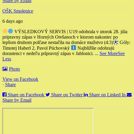
Share by Email
OŠK Smolenice
6 days ago
VÝSLEDKOVÝ SERVIS | U19 odohrala v utorok 28. júla
pripravny zápas v Horných Orešanoch v ktorom nakoniec po
lepšom druhom polčase nestačila na domáce mužstvo (4:3)
Góly:
Timotej Haberl 2, Pavol Púchovský
Najbližšie odohrajú
dorastenci v nedeľu prípravný zápas v Jablonici.
...
See More
See
Less
Photo
View on Facebook
·
Share
Share on Facebook
Share on Twitter
Share on Linked In
Share by Email