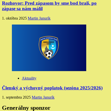
Rozhovor: Pred zápasom by sme bod brali, po
zápase sa nám málil
1. októbra 2025
Martin Janurík
Aktuality
Členský a výchovný poplatok (sezóna 2025/2026)
1. septembra 2025
Martin Janurík
Generálny sponzor