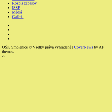
Rozpis zápasov
ISSF
Médiá
Galéria
Youtube
Facebook
Instagram
Členské
a
OŠK Smolenice © Všetky práva vyhradené
|
CoverNews
by AF
výchovné
themes.