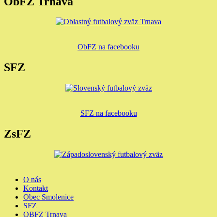
ObFZ Trnava
ObFZ na facebooku
SFZ
SFZ na facebooku
ZsFZ
O nás
Kontakt
Obec Smolenice
SFZ
OBFZ Trnava