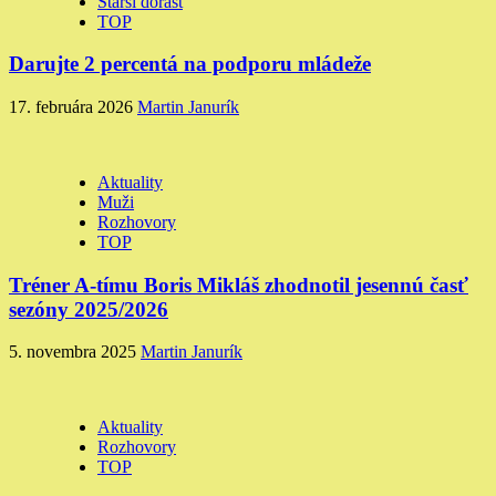
Starší dorast
TOP
Darujte 2 percentá na podporu mládeže
17. februára 2026
Martin Janurík
Aktuality
Muži
Rozhovory
TOP
Tréner A-tímu Boris Mikláš zhodnotil jesennú časť
sezóny 2025/2026
5. novembra 2025
Martin Janurík
Aktuality
Rozhovory
TOP