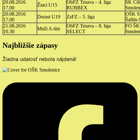
20.08.2016
ObFZ Trnava – 4. liga
ŠK Cíf
Žiaci U15
17.00
RUBBEX
Smolen
20.08.2016
OŠK Sm
Dorast U19
ZsFZ – 5. liga
17.00
Šaštín-
21.08.2016
ObFZ Trnava – 8. liga
FO ŠK
Muži A-tím
10.30
SELECT
Smolen
Najbližšie zápasy
Žiadna udalosť nebola nájdená!