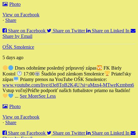
Photo
View on Facebook
·
Share
Share on Facebook
Share on Twitter
Share on Linked In
Share by Email
OŠK Smolenice
5 days ago
Dnes odohráme posledný prípravný zápas
FK Biely
Kostol
17:00
Štadión pod zámkom Smolenice
Priateľsky
zápas
Priamy prenos na YouTube OŠK Smolenice:
www.youtube.com/live/d3e8ToB2K4U?si=aMzn4-MTweKzmbm6
Vstup voľný
Príďte podporiť našich futbalistov priamo na štadión!
...
See More
See Less
Photo
View on Facebook
·
Share
Share on Facebook
Share on Twitter
Share on Linked In