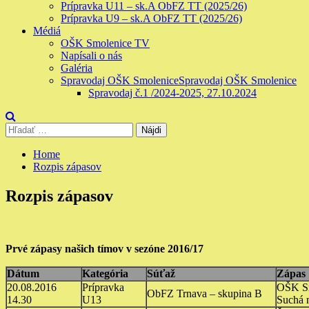
Prípravka U11 – sk.A ObFZ TT (2025/26)
Prípravka U9 – sk.A ObFZ TT (2025/26)
Médiá
OŠK Smolenice TV
Napísali o nás
Galéria
Spravodaj OŠK Smolenice
Spravodaj OŠK Smolenice
Spravodaj č.1 /2024-2025, 27.10.2024
Hľadať:
Home
Rozpis zápasov
Rozpis zápasov
Prvé zápasy našich tímov v sezóne 2016/17
Dátum
Kategória
Súťaž
Zápas
20.08.2016
Prípravka
OŠK Sm
ObFZ Trnava – skupina B
14.30
U13
Suchá 