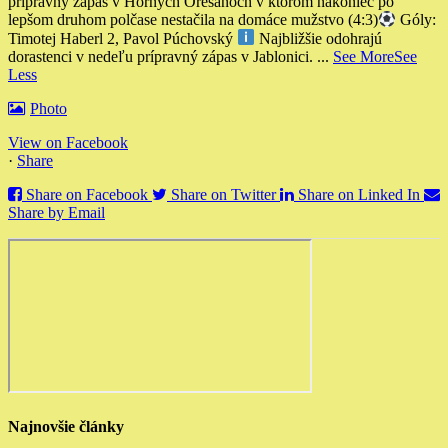
pripravny zápas v Horných Orešanoch v ktorom nakoniec po
lepšom druhom polčase nestačila na domáce mužstvo (4:3)
Góly:
Timotej Haberl 2, Pavol Púchovský
Najbližšie odohrajú
dorastenci v nedeľu prípravný zápas v Jablonici.
...
See More
See
Less
Photo
View on Facebook
·
Share
Share on Facebook
Share on Twitter
Share on Linked In
Share by Email
Najnovšie články