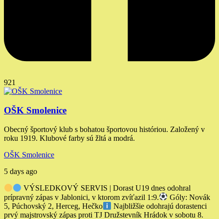
921
OŠK Smolenice
Obecný športový klub s bohatou športovou históriou. Založený v
roku 1919. Klubové farby sú žltá a modrá.
OŠK Smolenice
5 days ago
VÝSLEDKOVÝ SERVIS | Dorast U19 dnes odohral
prípravný zápas v Jablonici, v ktorom zvíťazil 1:9.
Góly: Novák
5, Púchovský 2, Herceg, Hečko
Najbližšie odohrajú dorastenci
prvý majstrovský zápas proti TJ Družstevník Hrádok v sobotu 8.