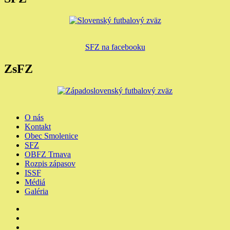
SFZ na facebooku
ZsFZ
O nás
Kontakt
Obec Smolenice
SFZ
OBFZ Trnava
Rozpis zápasov
ISSF
Médiá
Galéria
Youtube
Facebook
Instagram