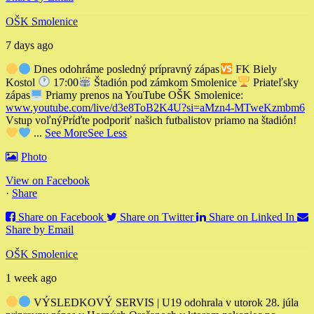
OŠK Smolenice
7 days ago
Dnes odohráme posledný prípravný zápas
FK Biely
Kostol
17:00
Štadión pod zámkom Smolenice
Priateľsky
zápas
Priamy prenos na YouTube OŠK Smolenice:
www.youtube.com/live/d3e8ToB2K4U?si=aMzn4-MTweKzmbm6
Vstup voľný
Príďte podporiť našich futbalistov priamo na štadión!
...
See More
See Less
Photo
View on Facebook
·
Share
Share on Facebook
Share on Twitter
Share on Linked In
Share by Email
OŠK Smolenice
1 week ago
VÝSLEDKOVÝ SERVIS | U19 odohrala v utorok 28. júla