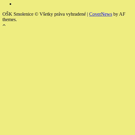
Členské
a
OŠK Smolenice © Všetky práva vyhradené
|
CoverNews
by AF
výchovné
themes.