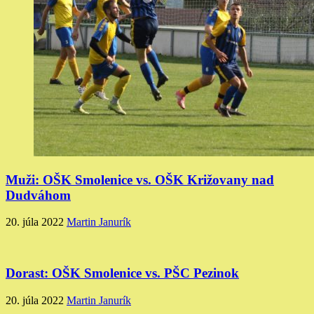
Muži: OŠK Smolenice vs. OŠK Križovany nad
Dudváhom
20. júla 2022
Martin Janurík
Dorast: OŠK Smolenice vs. PŠC Pezinok
20. júla 2022
Martin Janurík