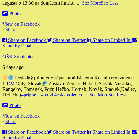
augusta o 13:30 na domácom ihrisku.
...
See More
See Less
Photo
View on Facebook
·
Share
Share on Facebook
Share on Twitter
Share on Linked In
Share by Email
OŠK Smolenice
6 days ago
Posledný pripravny zápas proti Bielemu Kostolu remizujeme
1:1
Góly: Slovák
Zostava: Zemko, Haberl, Slovák, Vosátko,
Rangelov, Tománek, Poór, Hečko, Hornák, Novák, Smolek
(Kadlec,
Hrdlička)
#priprava
#muzi
#osksmolenice
...
See More
See Less
Photo
View on Facebook
·
Share
Share on Facebook
Share on Twitter
Share on Linked In
Share by Email