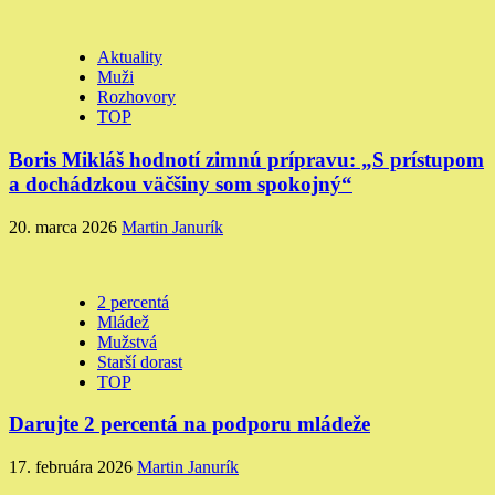
Aktuality
Muži
Rozhovory
TOP
Boris Mikláš hodnotí zimnú prípravu: „S prístupom
a dochádzkou väčšiny som spokojný“
20. marca 2026
Martin Janurík
2 percentá
Mládež
Mužstvá
Starší dorast
TOP
Darujte 2 percentá na podporu mládeže
17. februára 2026
Martin Janurík