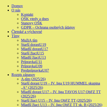
Skip
Primary
Domov
to
Menu
O nás
content
Kontakt
OŠK vtedy a dnes
Stanovy OŠK
GDPR – Ochrana osobných údajov
Členské a výchovné
Tímy
Muži
A tím
Starší dorast
U19
Mladší dorast
U17
Starší žiaci
U15
Mladší žiaci
U13
Prípravka
U11
Prípravka
U09
Predprípravka
U07
Rozpis zápasov
A-tím (2025/26)
Starší dorast U19 – IV. liga U19 HUMMEL skupina
„A“ (2025/26)
Mladší dorast U17 – IV. liga TAVOS U17 ObFZ TT
(2025/26)
Starší žiaci U15 – IV. liga ObFZ TT (2025/26)
Mladší žiaci U13 – IV. liga ObFZ TT sk. B (2025/26)