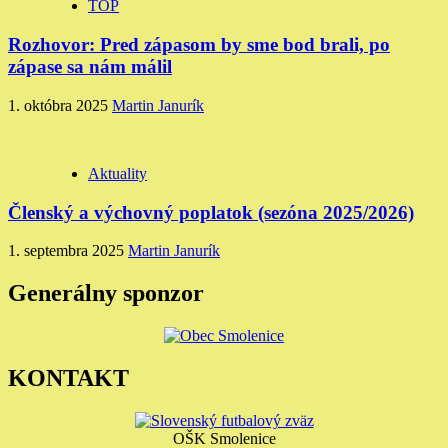
TOP
Rozhovor: Pred zápasom by sme bod brali, po
zápase sa nám málil
1. októbra 2025
Martin Janurík
Aktuality
Členský a výchovný poplatok (sezóna 2025/2026)
1. septembra 2025
Martin Janurík
Generálny sponzor
KONTAKT
OŠK Smolenice