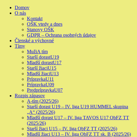
Skip
Primary
Domov
to
Menu
O nás
content
Kontakt
OŠK vtedy a dnes
Stanovy OŠK
GDPR – Ochrana osobných údajov
Členské a výchovné
Tímy
Muži
A tím
Starší dorast
U19
Mladší dorast
U17
Starší žiaci
U15
Mladší žiaci
U13
Prípravka
U11
Prípravka
U09
Predprípravka
U07
Rozpis zápasov
A-tím (2025/26)
Starší dorast U19 – IV. liga U19 HUMMEL skupina
„A“ (2025/26)
Mladší dorast U17 – IV. liga TAVOS U17 ObFZ TT
(2025/26)
Starší žiaci U15 – IV. liga ObFZ TT (2025/26)
Mladší žiaci U13 – IV. liga ObFZ TT sk. B (2025/26)