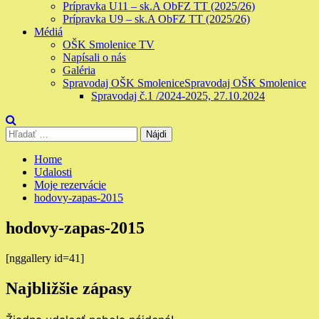
Prípravka U11 – sk.A ObFZ TT (2025/26)
Prípravka U9 – sk.A ObFZ TT (2025/26)
Médiá
OŠK Smolenice TV
Napísali o nás
Galéria
Spravodaj OŠK Smolenice
Spravodaj OŠK Smolenice
Spravodaj č.1 /2024-2025, 27.10.2024
Hľadať:
Home
Udalosti
Moje rezervácie
hodovy-zapas-2015
hodovy-zapas-2015
[nggallery id=41]
Najbližšie zápasy