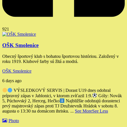
921
OŠK Smolenice
Obecný športový klub s bohatou športovou históriou. Založený v
roku 1919. Klubové farby sú žltá a modrá.
OŠK Smolenice
6 days ago
VÝSLEDKOVÝ SERVIS | Dorast U19 dnes odohral
prípravný zápas v Jablonici, v ktorom zvíťazil 1:9.
Góly: Novák
5, Púchovský 2, Herceg, Hečko
Najbližšie odohrajú dorastenci
prvý majstrovský zápas proti TJ Družstevník Hrádok v sobotu 8.
augusta o 13:30 na domácom ihrisku.
...
See More
See Less
Photo