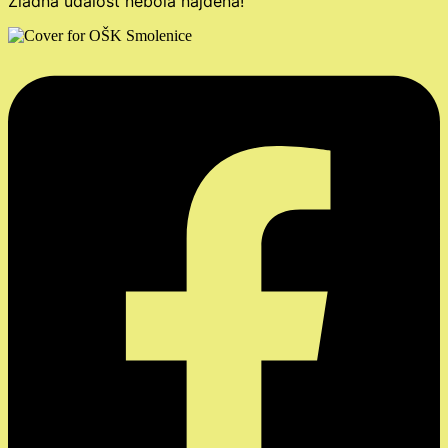
Žiadna udalosť nebola nájdená!