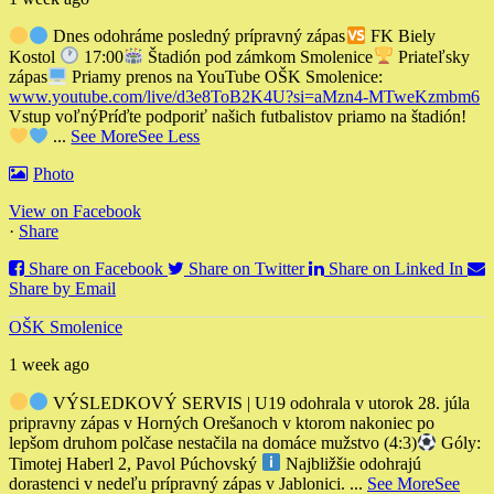
Dnes odohráme posledný prípravný zápas
FK Biely
Kostol
17:00
Štadión pod zámkom Smolenice
Priateľsky
zápas
Priamy prenos na YouTube OŠK Smolenice:
www.youtube.com/live/d3e8ToB2K4U?si=aMzn4-MTweKzmbm6
Vstup voľný
Príďte podporiť našich futbalistov priamo na štadión!
...
See More
See Less
Photo
View on Facebook
·
Share
Share on Facebook
Share on Twitter
Share on Linked In
Share by Email
OŠK Smolenice
1 week ago
VÝSLEDKOVÝ SERVIS | U19 odohrala v utorok 28. júla
pripravny zápas v Horných Orešanoch v ktorom nakoniec po
lepšom druhom polčase nestačila na domáce mužstvo (4:3)
Góly:
Timotej Haberl 2, Pavol Púchovský
Najbližšie odohrajú
dorastenci v nedeľu prípravný zápas v Jablonici.
...
See More
See