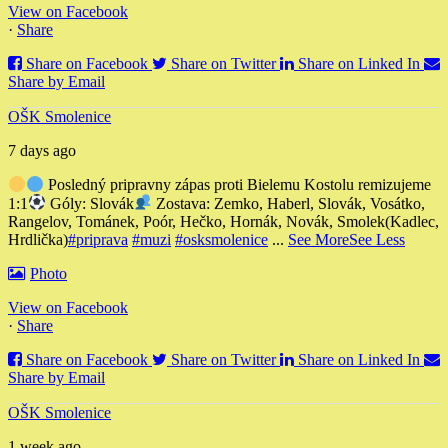
View on Facebook
·
Share
Share on Facebook
Share on Twitter
Share on Linked In
Share by Email
OŠK Smolenice
7 days ago
Posledný pripravny zápas proti Bielemu Kostolu remizujeme
1:1
Góly: Slovák
Zostava: Zemko, Haberl, Slovák, Vosátko,
Rangelov, Tománek, Poór, Hečko, Hornák, Novák, Smolek
(Kadlec,
Hrdlička)
#priprava
#muzi
#osksmolenice
...
See More
See Less
Photo
View on Facebook
·
Share
Share on Facebook
Share on Twitter
Share on Linked In
Share by Email
OŠK Smolenice
1 week ago