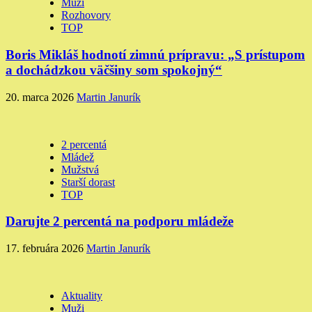
Muži
Rozhovory
TOP
Boris Mikláš hodnotí zimnú prípravu: „S prístupom
a dochádzkou väčšiny som spokojný“
20. marca 2026
Martin Janurík
2 percentá
Mládež
Mužstvá
Starší dorast
TOP
Darujte 2 percentá na podporu mládeže
17. februára 2026
Martin Janurík
Aktuality
Muži