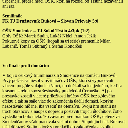
úspešnejší predsa hráči OŠK, ktorí na rozdiel od Trstína nezaváhali
ani raz.
Semifinále
FK TJ Družstevník Buková – Slovan Prievaly 5:0
OŠK Smolenice – TJ Sokol Trstín 4:3pk (1:2)
Góly OŠK: Marek Sudín, Lukáš Nídel, Anton Ježík
Pokutové kopy za OŠK (kopali sa tri série) premenili: Milan
Labanič, Tomáš Štibraný a Štefan Kondrček
Vo finále proti domácim
V boji o celkový triumf narazili Smolenice na domácu Bukovú.
Prvý polčas sa niesol v réžii hráčov OŠK, ktorí si vypracovali
viacero po góle volajúcich šancí, no dočkali sa len jedného, keď sa
krásnou strelou spoza šestnástky predviedol Černuško. Aj po
prestávke zostali viaceré príležitosti hráčov OŠK bez gólového
efektu a tak sa stále viac do zakončenia tlačili domáci, ktorým
nezostávalo nič iné, iba vsadiť na ofenzívu. Svoju hru stiahli na
troch obrancov a naopak dopredu postavili trojicu útočníkov, čoho
výsledkom bolo niekoľko závarov pred bránkou OŠK, defenzíva
Smoleničanov však pracovala veľmi dobre. Stupňujúci tlak Bukovej
uťal dôrazný Sudín, ktorý sa pretlačil do zakončenia a svojim