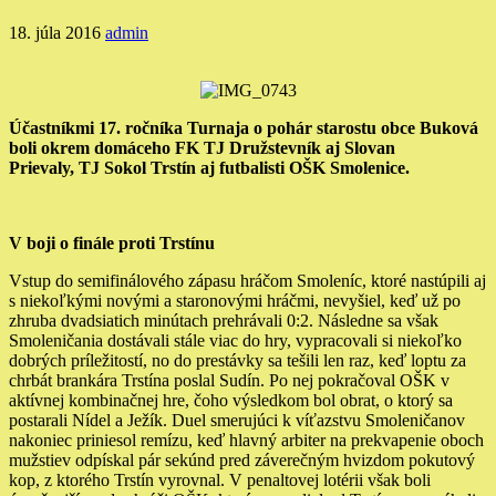
18. júla 2016
admin
Účastníkmi 17. ročníka Turnaja o pohár starostu obce Buková
boli okrem domáceho FK TJ Družstevník aj Slovan
Prievaly, TJ Sokol Trstín aj futbalisti OŠK Smolenice.
V boji o finále proti Trstínu
Vstup do semifinálového zápasu hráčom Smoleníc, ktoré nastúpili aj
s niekoľkými novými a staronovými hráčmi, nevyšiel, keď už po
zhruba dvadsiatich minútach prehrávali 0:2. Následne sa však
Smoleničania dostávali stále viac do hry, vypracovali si niekoľko
dobrých príležitostí, no do prestávky sa tešili len raz, keď loptu za
chrbát brankára Trstína poslal Sudín. Po nej pokračoval OŠK v
aktívnej kombinačnej hre, čoho výsledkom bol obrat, o ktorý sa
postarali Nídel a Ježík. Duel smerujúci k víťazstvu Smoleničanov
nakoniec priniesol remízu, keď hlavný arbiter na prekvapenie oboch
mužstiev odpískal pár sekúnd pred záverečným hvizdom pokutový
kop, z ktorého Trstín vyrovnal. V penaltovej lotérii však boli