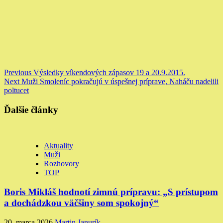
Continue
Previous
Výsledky víkendových zápasov 19 a 20.9.2015.
Next
Muži Smoleníc pokračujú v úspešnej príprave, Naháču nadelili
Reading
poltucet
Ďalšie články
Aktuality
Muži
Rozhovory
TOP
Boris Mikláš hodnotí zimnú prípravu: „S prístupom
a dochádzkou väčšiny som spokojný“
20. marca 2026
Martin Janurík