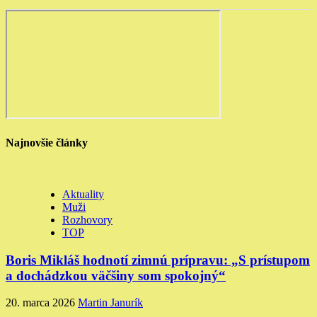
Najnovšie články
Aktuality
Muži
Rozhovory
TOP
Boris Mikláš hodnotí zimnú prípravu: „S prístupom
a dochádzkou väčšiny som spokojný“
20. marca 2026
Martin Janurík