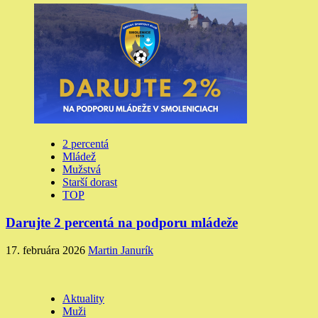
2 percentá
Mládež
Mužstvá
Starší dorast
TOP
Darujte 2 percentá na podporu mládeže
17. februára 2026
Martin Janurík
Aktuality
Muži