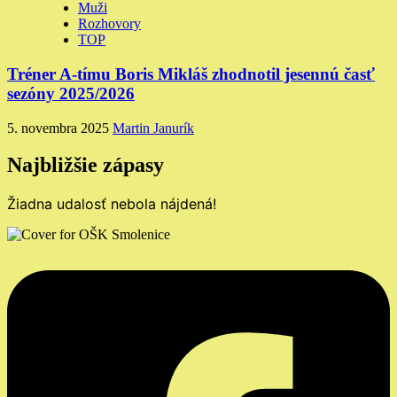
Muži
Rozhovory
TOP
Tréner A-tímu Boris Mikláš zhodnotil jesennú časť
sezóny 2025/2026
5. novembra 2025
Martin Janurík
Najbližšie zápasy
Žiadna udalosť nebola nájdená!