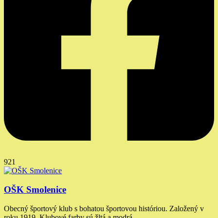
921
OŠK Smolenice
Obecný športový klub s bohatou športovou históriou. Založený v
roku 1919. Klubové farby sú žltá a modrá.