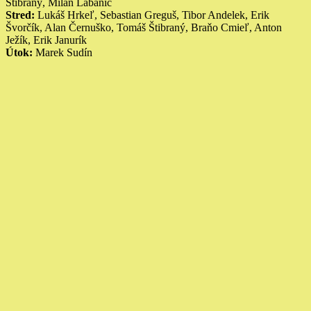
Štibraný, Milan Labanič
Stred:
Lukáš Hrkeľ, Sebastian Greguš, Tibor Andelek, Erik
Švorčík, Alan Černuško, Tomáš Štibraný, Braňo Cmieľ, Anton
Ježík, Erik Janurík
Útok:
Marek Sudín