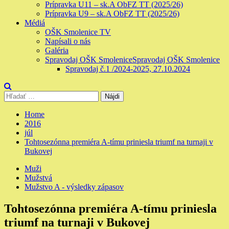
Prípravka U11 – sk.A ObFZ TT (2025/26)
Prípravka U9 – sk.A ObFZ TT (2025/26)
Médiá
OŠK Smolenice TV
Napísali o nás
Galéria
Spravodaj OŠK Smolenice
Spravodaj OŠK Smolenice
Spravodaj č.1 /2024-2025, 27.10.2024
Hľadať:
Home
2016
júl
Tohtosezónna premiéra A-tímu priniesla triumf na turnaji v
Bukovej
Muži
Mužstvá
Mužstvo A - výsledky zápasov
Tohtosezónna premiéra A-tímu priniesla
triumf na turnaji v Bukovej