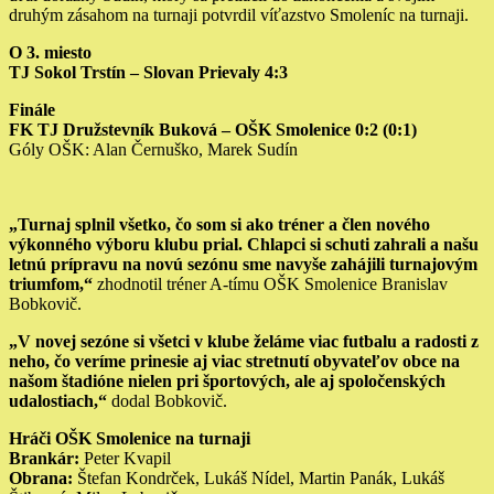
druhým zásahom na turnaji potvrdil víťazstvo Smoleníc na turnaji.
O 3. miesto
TJ Sokol Trstín – Slovan Prievaly 4:3
Finále
FK TJ Družstevník Buková – OŠK Smolenice 0:2 (0:1)
Góly OŠK: Alan Černuško, Marek Sudín
„Turnaj splnil všetko, čo som si ako tréner a člen nového
výkonného výboru klubu prial. Chlapci si schuti zahrali a našu
letnú prípravu na novú sezónu sme navyše zahájili turnajovým
triumfom,“
zhodnotil tréner A-tímu OŠK Smolenice Branislav
Bobkovič.
„V novej sezóne si všetci v klube želáme viac futbalu a radosti z
neho, čo veríme prinesie aj viac stretnutí obyvateľov obce na
našom štadióne nielen pri športových, ale aj spoločenských
udalostiach,“
dodal Bobkovič.
Hráči OŠK Smolenice na turnaji
Brankár:
Peter Kvapil
Obrana:
Štefan Kondrček, Lukáš Nídel, Martin Panák, Lukáš