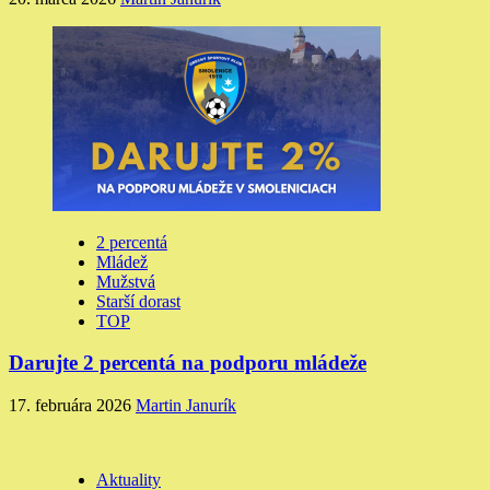
2 percentá
Mládež
Mužstvá
Starší dorast
TOP
Darujte 2 percentá na podporu mládeže
17. februára 2026
Martin Janurík
Aktuality