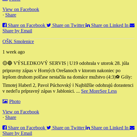
View on Facebook
·
Share
Share on Facebook
Share on Twitter
Share on Linked In
Share by Email
OŠK Smolenice
1 week ago
🟡🔵 VÝSLEDKOVÝ SERVIS | U19 odohrala v utorok 28. júla
pripravny zápas v Horných Orešanoch v ktorom nakoniec po
lepšom druhom polčase nestačila na domáce mužstvo (4:3)
⚽️ Góly:
Timotej Haberl 2, Pavol Púchovský
ℹ️ Najbližšie odohrajú dorastenci
v nedeľu prípravný zápas v Jablonici.
...
See More
See Less
Photo
View on Facebook
·
Share
Share on Facebook
Share on Twitter
Share on Linked In
Share by Email