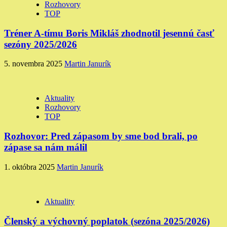
Rozhovory
TOP
Tréner A-tímu Boris Mikláš zhodnotil jesennú časť
sezóny 2025/2026
5. novembra 2025
Martin Janurík
Aktuality
Rozhovory
TOP
Rozhovor: Pred zápasom by sme bod brali, po
zápase sa nám málil
1. októbra 2025
Martin Janurík
Aktuality
Členský a výchovný poplatok (sezóna 2025/2026)