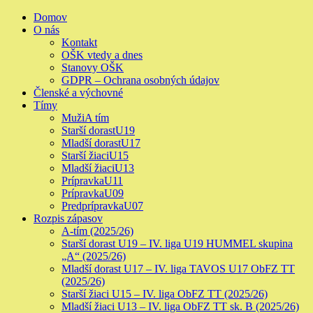
Skip
Primary
Domov
to
Menu
O nás
content
Kontakt
OŠK vtedy a dnes
Stanovy OŠK
GDPR – Ochrana osobných údajov
Členské a výchovné
Tímy
Muži
A tím
Starší dorast
U19
Mladší dorast
U17
Starší žiaci
U15
Mladší žiaci
U13
Prípravka
U11
Prípravka
U09
Predprípravka
U07
Rozpis zápasov
A-tím (2025/26)
Starší dorast U19 – IV. liga U19 HUMMEL skupina
„A“ (2025/26)
Mladší dorast U17 – IV. liga TAVOS U17 ObFZ TT
(2025/26)
Starší žiaci U15 – IV. liga ObFZ TT (2025/26)
Mladší žiaci U13 – IV. liga ObFZ TT sk. B (2025/26)