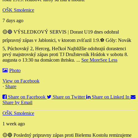
OŠK Smolenice
7 days ago
🟡🔵 VÝSLEDKOVÝ SERVIS | Dorast U19 dnes odohral
prípravný zápas v Jablonici, v ktorom zvíťazil 1:9.
⚽️ Góly: Novák
5, Púchovský 2, Herceg, Hečko
ℹ️ Najbližšie odohrajú dorastenci
prvý majstrovský zápas proti TJ Družstevník Hrádok v sobotu 8.
augusta o 13:30 na domácom ihrisku.
...
See More
See Less
Photo
View on Facebook
·
Share
Share on Facebook
Share on Twitter
Share on Linked In
Share by Email
OŠK Smolenice
1 week ago
🟡🔵 Posledný pripravny zápas proti Bielemu Kostolu remizujeme