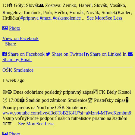
1:1
⚽️ Góly: Slovák
👥 Zostava: Zemko, Haberl, Slovák, Vosátko,
Rangelov, Tománek, Poór, Hečko, Hornák, Novák, Smolek
(Kadlec,
Hrdlička)
#priprava
#muzi
#osksmolenice
...
See More
See Less
Photo
View on Facebook
·
Share
Share on Facebook
Share on Twitter
Share on Linked In
Share by Email
OŠK Smolenice
1 week ago
🟡🔵 Dnes odohráme posledný prípravný zápas
🆚 FK Biely Kostol
🕐 17:00
🏟 Štadión pod zámkom Smolenice
🏆 Priateľsky zápas
🖥
Priamy prenos na YouTube OŠK Smolenice:
www.youtube.com/live/d3e8ToB2K4U?si=aMzn4-MTweKzmbm6
Vstup voľný
Príďte podporiť našich futbalistov priamo na štadión!
💛💙
...
See More
See Less
Photo