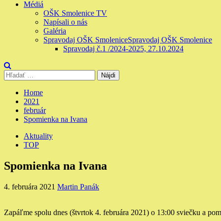
Médiá
OŠK Smolenice TV
Napísali o nás
Galéria
Spravodaj OŠK Smolenice
Spravodaj OŠK Smolenice
Spravodaj č.1 /2024-2025, 27.10.2024
Hľadať:
Home
2021
február
Spomienka na Ivana
Aktuality
TOP
Spomienka na Ivana
4. februára 2021
Martin Panák
Zapáľme spolu dnes (štvrtok 4. februára 2021) o 13:00 sviečku a pom