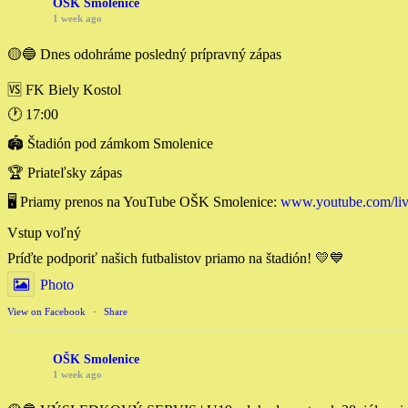
OŠK Smolenice
1 week ago
🟡🔵 Dnes odohráme posledný prípravný zápas
🆚 FK Biely Kostol
🕐 17:00
🏟 Štadión pod zámkom Smolenice
🏆 Priateľsky zápas
🖥 Priamy prenos na YouTube OŠK Smolenice:
www.youtube.com/l
Vstup voľný
Príďte podporiť našich futbalistov priamo na štadión! 💛💙
Photo
View on Facebook
·
Share
OŠK Smolenice
1 week ago