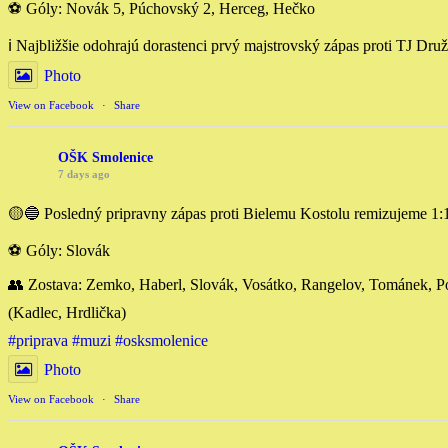
⚽️ Góly: Novák 5, Púchovský 2, Herceg, Hečko
ℹ️ Najbližšie odohrajú dorastenci prvý majstrovský zápas proti TJ Dr
Photo
View on Facebook
·
Share
OŠK Smolenice
7 days ago
🟡🔵 Posledný pripravny zápas proti Bielemu Kostolu remizujeme 1:
⚽️ Góly: Slovák
👥 Zostava: Zemko, Haberl, Slovák, Vosátko, Rangelov, Tománek, 
(Kadlec, Hrdlička)
#priprava
#muzi
#osksmolenice
Photo
View on Facebook
·
Share