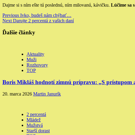
Dajme si s ním ešte tú poslednú, ním milovanú, kávičku.
Lúčime sa 
Continue
Previous
Ivko, budeš nám chýbať…
Next
Darujte 2 percentá z vašich daní
Reading
Ďalšie články
Aktuality
Muži
Rozhovory
TOP
Boris Mikláš hodnotí zimnú prípravu: „S prístupom
20. marca 2026
Martin Janurík
2 percentá
Mládež
Mužstvá
Starší dorast