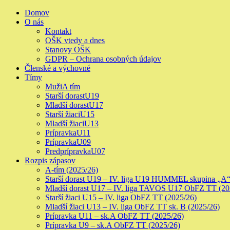
Skip
Primary
Domov
to
Menu
O nás
content
Kontakt
OŠK vtedy a dnes
Stanovy OŠK
GDPR – Ochrana osobných údajov
Členské a výchovné
Tímy
Muži
A tím
Starší dorast
U19
Mladší dorast
U17
Starší žiaci
U15
Mladší žiaci
U13
Prípravka
U11
Prípravka
U09
Predprípravka
U07
Rozpis zápasov
A-tím (2025/26)
Starší dorast U19 – IV. liga U19 HUMMEL skupina „A“
Mladší dorast U17 – IV. liga TAVOS U17 ObFZ TT (20
Starší žiaci U15 – IV. liga ObFZ TT (2025/26)
Mladší žiaci U13 – IV. liga ObFZ TT sk. B (2025/26)
Prípravka U11 – sk.A ObFZ TT (2025/26)
Prípravka U9 – sk.A ObFZ TT (2025/26)