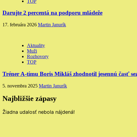
TOP
Darujte 2 percentá na podporu mládeže
17. februára 2026
Martin Janurík
Aktuality
Muži
Rozhovory
TOP
Tréner A-tímu Boris Mikláš zhodnotil jesennú časť s
5. novembra 2025
Martin Janurík
Najbližšie zápasy
Žiadna udalosť nebola nájdená!