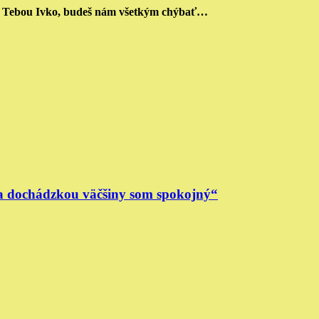
s Tebou Ivko, budeš nám všetkým chýbať…
 a dochádzkou väčšiny som spokojný“