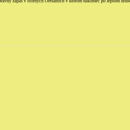
vny zápas v Horných Orešanoch v ktorom nakoniec po lepšom druhom