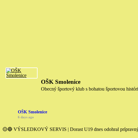
OŠK Smolenice
Obecný športový klub s bohatou športovou histór
OŠK Smolenice
6 days ago
🟡🔵 VÝSLEDKOVÝ SERVIS | Dorast U19 dnes odohral prípravný záp