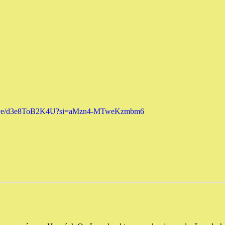
ive/d3e8ToB2K4U?si=aMzn4-MTweKzmbm6