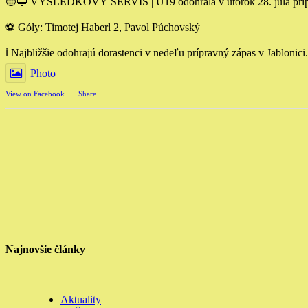
🟡🔵 VÝSLEDKOVÝ SERVIS | U19 odohrala v utorok 28. júla pripra
⚽️ Góly: Timotej Haberl 2, Pavol Púchovský
ℹ️ Najbližšie odohrajú dorastenci v nedeľu prípravný zápas v Jablonici.
Photo
View on Facebook
·
Share
Najnovšie články
Aktuality