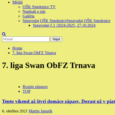
Médiá
OŠK Smolenice TV
Napísali o nás
Galéria
Spravodaj OŠK Smolenice
Spravodaj OŠK Smolenice
Spravodaj č.1 /2024-2025, 27.10.2024
Hľadať:
Home
7. liga Swan ObFZ Trnava
7. liga Swan ObFZ Trnava
Rozpis zápasov
TOP
Tento víkend až štyri domáce zápasy. Dorast už v pia
6. októbra 2021
Martin Janurík