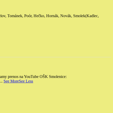
elov, Tománek, Poór, Hečko, Hornák, Novák, Smolek
(Kadlec,
amy prenos na YouTube OŠK Smolenice:
...
See More
See Less