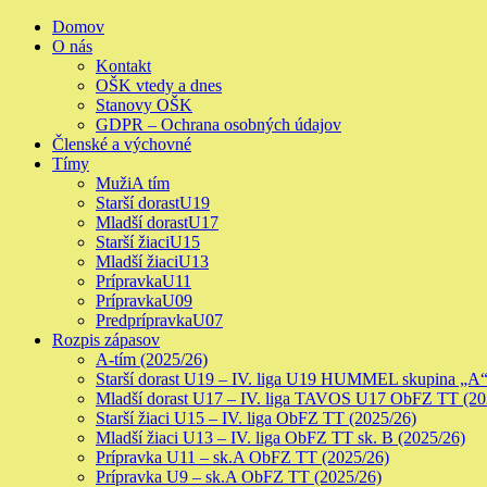
Skip
Primary
Domov
to
Menu
O nás
content
Kontakt
OŠK vtedy a dnes
Stanovy OŠK
GDPR – Ochrana osobných údajov
Členské a výchovné
Tímy
Muži
A tím
Starší dorast
U19
Mladší dorast
U17
Starší žiaci
U15
Mladší žiaci
U13
Prípravka
U11
Prípravka
U09
Predprípravka
U07
Rozpis zápasov
A-tím (2025/26)
Starší dorast U19 – IV. liga U19 HUMMEL skupina „A“
Mladší dorast U17 – IV. liga TAVOS U17 ObFZ TT (20
Starší žiaci U15 – IV. liga ObFZ TT (2025/26)
Mladší žiaci U13 – IV. liga ObFZ TT sk. B (2025/26)
Prípravka U11 – sk.A ObFZ TT (2025/26)
Prípravka U9 – sk.A ObFZ TT (2025/26)