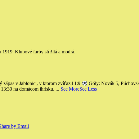
u 1919. Klubové farby sú žltá a modrá.
as v Jablonici, v ktorom zvíťazil 1:9.
Góly: Novák 5, Púchovsk
o 13:30 na domácom ihrisku.
...
See More
See Less
Share by Email