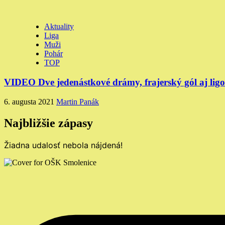
Aktuality
Liga
Muži
Pohár
TOP
VIDEO Dve jedenástkové drámy, frajerský gól aj lig
6. augusta 2021
Martin Panák
Najbližšie zápasy
Žiadna udalosť nebola nájdená!