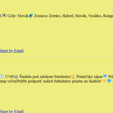
:1
Góly: Slovák
Zostava: Zemko, Haberl, Slovák, Vosátko, Rang
Share by Email
17:00
Štadión pod zámkom Smolenice
Priateľsky zápas
Pri
stup voľný
Príďte podporiť našich futbalistov priamo na štadión!
Share by Email