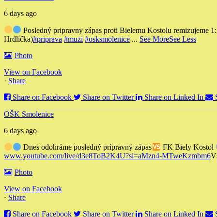
6 days ago
Posledný pripravny zápas proti Bielemu Kostolu remizujeme 1
Hrdlička)
#priprava
#muzi
#osksmolenice
...
See More
See Less
Photo
View on Facebook
·
Share
Share on Facebook
Share on Twitter
Share on Linked In
OŠK Smolenice
6 days ago
Dnes odohráme posledný prípravný zápas
FK Biely Kostol
www.youtube.com/live/d3e8ToB2K4U?si=aMzn4-MTweKzmbm6
V
Photo
View on Facebook
·
Share
Share on Facebook
Share on Twitter
Share on Linked In