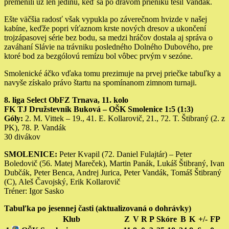
premenili už len jedinú, keď sa po dravom prieniku tešil Vandák.
Ešte väčšia radosť však vypukla po záverečnom hvizde v našej
kabíne, keďže popri víťaznom krste nových dresov a ukončení
trojzápasovej série bez bodu, sa medzi hráčov dostala aj správa o
zaváhaní Slávie na trávniku posledného Dolného Dubového, pre
ktoré bod za bezgólovú remízu bol vôbec prvým v sezóne.
Smolenické áčko vďaka tomu prezimuje na prvej priečke tabuľky a
navyše získalo právo štartu na spomínanom zimnom turnaji.
8. liga Select ObFZ Trnava, 11. kolo
FK TJ Družstevník Buková – OŠK Smolenice 1:5 (1:3)
Góly:
2. M. Vittek – 19., 41. E. Kollarovič, 21., 72. T. Štibraný (2. z
PK), 78. P. Vandák
30 divákov
SMOLENICE:
Peter Kvapil (72. Daniel Fulajtár) – Peter
Boledovič (56. Matej Mareček), Martin Panák, Lukáš Štibraný, Ivan
Dubčák, Peter Benca, Andrej Jurica, Peter Vandák, Tomáš Štibraný
(C), Aleš Čavojský, Erik Kollarovič
Tréner: Igor Sasko
Tabuľka po jesennej časti (aktualizovaná o dohrávky)
Klub
Z
V
R
P
Skóre
B
K
+/-
FP