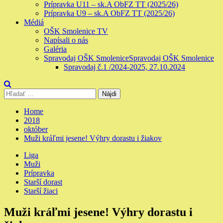
Prípravka U11 – sk.A ObFZ TT (2025/26)
Prípravka U9 – sk.A ObFZ TT (2025/26)
Médiá
OŠK Smolenice TV
Napísali o nás
Galéria
Spravodaj OŠK Smolenice
Spravodaj OŠK Smolenice
Spravodaj č.1 /2024-2025, 27.10.2024
Hľadať:
Home
2018
október
Muži kráľmi jesene! Výhry dorastu i žiakov
Liga
Muži
Prípravka
Starší dorast
Starší žiaci
Muži kráľmi jesene! Výhry dorastu i