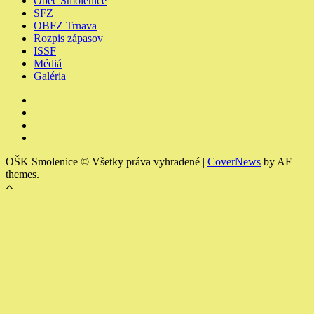
Obec Smolenice
SFZ
OBFZ Trnava
Rozpis zápasov
ISSF
Médiá
Galéria
Youtube
Facebook
Instagram
Členské
a
OŠK Smolenice © Všetky práva vyhradené
|
CoverNews
by AF
výchovné
themes.