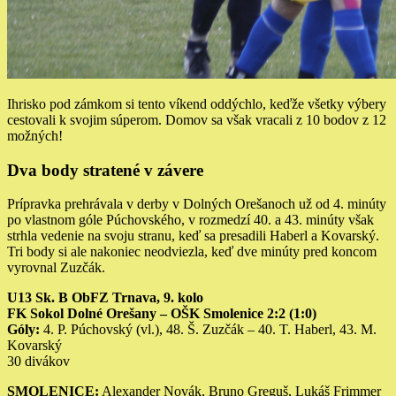
Ihrisko pod zámkom si tento víkend oddýchlo, keďže všetky výbery
cestovali k svojim súperom. Domov sa však vracali z 10 bodov z 12
možných!
Dva body stratené v závere
Prípravka prehrávala v derby v Dolných Orešanoch už od 4. minúty
po vlastnom góle Púchovského, v rozmedzí 40. a 43. minúty však
strhla vedenie na svoju stranu, keď sa presadili Haberl a Kovarský.
Tri body si ale nakoniec neodviezla, keď dve minúty pred koncom
vyrovnal Zuzčák.
U13 Sk. B ObFZ Trnava, 9. kolo
FK Sokol Dolné Orešany – OŠK Smolenice 2:2 (1:0)
Góly:
4. P. Púchovský (vl.), 48. Š. Zuzčák – 40. T. Haberl, 43. M.
Kovarský
30 divákov
SMOLENICE:
Alexander Novák, Bruno Greguš, Lukáš Frimmer