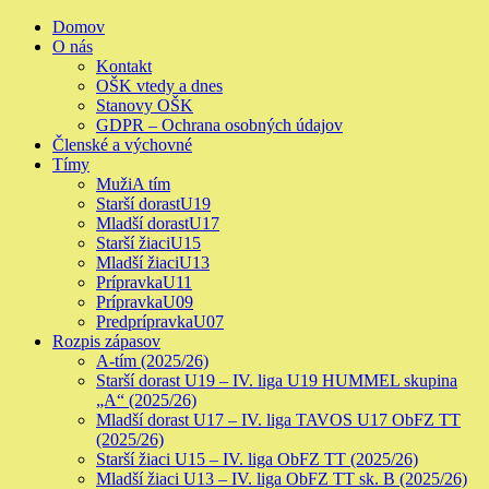
Skip
Primary
Domov
to
Menu
O nás
content
Kontakt
OŠK vtedy a dnes
Stanovy OŠK
GDPR – Ochrana osobných údajov
Členské a výchovné
Tímy
Muži
A tím
Starší dorast
U19
Mladší dorast
U17
Starší žiaci
U15
Mladší žiaci
U13
Prípravka
U11
Prípravka
U09
Predprípravka
U07
Rozpis zápasov
A-tím (2025/26)
Starší dorast U19 – IV. liga U19 HUMMEL skupina
„A“ (2025/26)
Mladší dorast U17 – IV. liga TAVOS U17 ObFZ TT
(2025/26)
Starší žiaci U15 – IV. liga ObFZ TT (2025/26)
Mladší žiaci U13 – IV. liga ObFZ TT sk. B (2025/26)