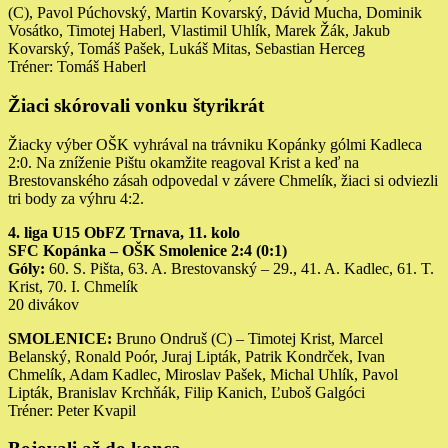
(C), Pavol Púchovský, Martin Kovarský, Dávid Mucha, Dominik
Vosátko, Timotej Haberl, Vlastimil Uhlík, Marek Žák, Jakub
Kovarský, Tomáš Pašek, Lukáš Mitas, Sebastian Herceg
Tréner: Tomáš Haberl
Žiaci skórovali vonku štyrikrát
Žiacky výber OŠK vyhrával na trávniku Kopánky gólmi Kadleca
2:0. Na zníženie Pištu okamžite reagoval Krist a keď na
Brestovanského zásah odpovedal v závere Chmelík, žiaci si odviezli
tri body za výhru 4:2.
4. liga U15 ObFZ Trnava, 11. kolo
SFC Kopánka – OŠK Smolenice 2:4 (0:1)
Góly:
60. S. Pišta, 63. A. Brestovanský – 29., 41. A. Kadlec, 61. T.
Krist, 70. I. Chmelík
20 divákov
SMOLENICE:
Bruno Ondruš (C) – Timotej Krist, Marcel
Belanský, Ronald Poór, Juraj Lipták, Patrik Kondrček, Ivan
Chmelík, Adam Kadlec, Miroslav Pašek, Michal Uhlík, Pavol
Lipták, Branislav Krchňák, Filip Kanich, Ľuboš Galgóci
Tréner: Peter Kvapil