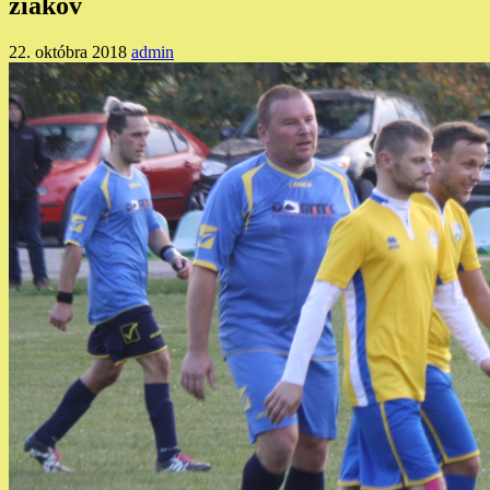
žiakov
22. októbra 2018
admin