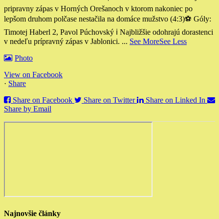
pripravny zápas v Horných Orešanoch v ktorom nakoniec po
lepšom druhom polčase nestačila na domáce mužstvo (4:3)
⚽️ Góly:
Timotej Haberl 2, Pavol Púchovský
ℹ️ Najbližšie odohrajú dorastenci
v nedeľu prípravný zápas v Jablonici.
...
See More
See Less
Photo
View on Facebook
·
Share
Share on Facebook
Share on Twitter
Share on Linked In
Share by Email
Najnovšie články