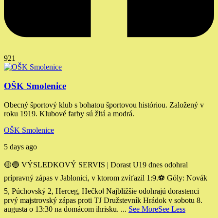
921
OŠK Smolenice
Obecný športový klub s bohatou športovou históriou. Založený v
roku 1919. Klubové farby sú žltá a modrá.
OŠK Smolenice
5 days ago
🟡🔵 VÝSLEDKOVÝ SERVIS | Dorast U19 dnes odohral
prípravný zápas v Jablonici, v ktorom zvíťazil 1:9.
⚽️ Góly: Novák
5, Púchovský 2, Herceg, Hečko
ℹ️ Najbližšie odohrajú dorastenci
prvý majstrovský zápas proti TJ Družstevník Hrádok v sobotu 8.
augusta o 13:30 na domácom ihrisku.
...
See More
See Less