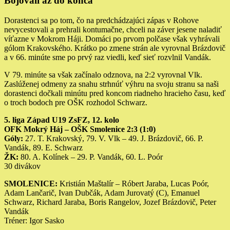
Bojovali až do konca
Dorastenci sa po tom, čo na predchádzajúci zápas v Rohove
nevycestovali a prehrali kontumačne, chceli na záver jesene naladiť
víťazne v Mokrom Háji. Domáci po prvom polčase však vyhrávali
gólom Krakovského. Krátko po zmene strán ale vyrovnal Brázdovič
a v 66. minúte sme po prvý raz viedli, keď sieť rozvlnil Vandák.
V 79. minúte sa však začínalo odznova, na 2:2 vyrovnal Vlk.
Zaslúženej odmeny za snahu strhnúť výhru na svoju stranu sa naši
dorastenci dočkali minútu pred koncom riadneho hracieho času, keď
o troch bodoch pre OŠK rozhodol Schwarz.
5. liga Západ U19 ZsFZ, 12. kolo
OFK Mokrý Háj – OŠK Smolenice 2:3 (1:0)
Góly:
27. T. Krakovský, 79. V. Vlk – 49. J. Brázdovič, 66. P.
Vandák, 89. E. Schwarz
ŽK:
80. A. Kolínek – 29. P. Vandák, 60. L. Poór
30 divákov
SMOLENICE:
Kristián Maštalír – Róbert Jaraba, Lucas Poór,
Adam Lančarič, Ivan Dubčák, Adam Jurovatý (C), Emanuel
Schwarz, Richard Jaraba, Boris Rangelov, Jozef Brázdovič, Peter
Vandák
Tréner: Igor Sasko