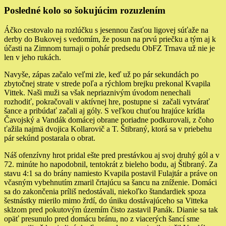
Posledné kolo so šokujúcim rozuzlením
Áčko cestovalo na rozlúčku s jesennou časťou ligovej súťaže na
derby do Bukovej s vedomím, že posun na prvú priečku a tým aj k
účasti na Zimnom turnaji o pohár predsedu ObFZ Trnava už nie je
len v jeho rukách.
Navyše, zápas začalo veľmi zle, keď už po pár sekundách po
zbytočnej strate v strede poľa a rýchlom brejku prekonal Kvapila
Vittek. Naši muži sa však nepriaznivým úvodom nenechali
rozhodiť, pokračovali v aktívnej hre, postupne si začali vytvárať
šance a pribúdať začali aj góly. S veľkou chuťou hrajúce krídla
Čavojský a Vandák domácej obrane poriadne podkurovali, z čoho
ťažila najmä dvojica Kollarovič a T. Štibraný, ktorá sa v priebehu
pár sekúnd postarala o obrat.
Náš ofenzívny hrot pridal ešte pred prestávkou aj svoj druhý gól a v
72. minúte ho napodobnil, tentokrát z bieleho bodu, aj Štibraný. Za
stavu 4:1 sa do brány namiesto Kvapila postavil Fulajtár a práve on
včasným vybehnutím zmaril črtajúcu sa šancu na zníženie. Domáci
sa do zakončenia príliš nedostávali, niekoľko štandardiek spoza
šestnástky mierilo mimo žrdí, do úniku dostávajúceho sa Vitteka
sklzom pred pokutovým územím čisto zastavil Panák. Dianie sa tak
opäť presunulo pred domácu bránu, no z viacerých šancí sme