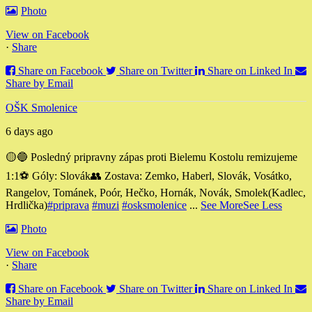
Photo
View on Facebook
·
Share
Share on Facebook
Share on Twitter
Share on Linked In
Share by Email
OŠK Smolenice
6 days ago
🟡🔵 Posledný pripravny zápas proti Bielemu Kostolu remizujeme
1:1
⚽️ Góly: Slovák
👥 Zostava: Zemko, Haberl, Slovák, Vosátko,
Rangelov, Tománek, Poór, Hečko, Hornák, Novák, Smolek
(Kadlec,
Hrdlička)
#priprava
#muzi
#osksmolenice
...
See More
See Less
Photo
View on Facebook
·
Share
Share on Facebook
Share on Twitter
Share on Linked In
Share by Email