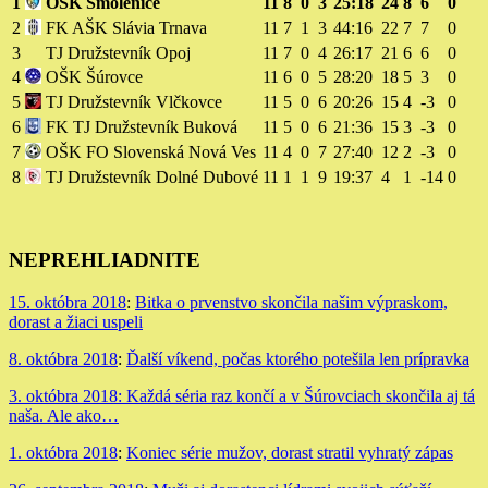
1
OŠK Smolenice
11
8
0
3
25:18
24
8
6
0
2
FK AŠK Slávia Trnava
11
7
1
3
44:16
22
7
7
0
3
TJ Družstevník Opoj
11
7
0
4
26:17
21
6
6
0
4
OŠK Šúrovce
11
6
0
5
28:20
18
5
3
0
5
TJ Družstevník Vlčkovce
11
5
0
6
20:26
15
4
-3
0
6
FK TJ Družstevník Buková
11
5
0
6
21:36
15
3
-3
0
7
OŠK FO Slovenská Nová Ves
11
4
0
7
27:40
12
2
-3
0
8
TJ Družstevník Dolné Dubové
11
1
1
9
19:37
4
1
-14
0
NEPREHLIADNITE
15. októbra 2018
:
Bitka o prvenstvo skončila našim výpraskom,
dorast a žiaci uspeli
8. októbra 2018
:
Ďalší víkend, počas ktorého potešila len prípravka
3. októbra 2018:
Každá séria raz končí a v Šúrovciach skončila aj tá
naša. Ale ako…
1. októbra 2018
:
Koniec série mužov, dorast stratil vyhratý zápas