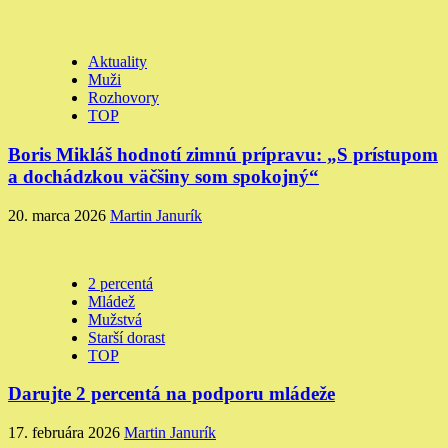
Aktuality
Muži
Rozhovory
TOP
Boris Mikláš hodnotí zimnú prípravu: „S prístupom
a dochádzkou väčšiny som spokojný“
20. marca 2026
Martin Janurík
2 percentá
Mládež
Mužstvá
Starší dorast
TOP
Darujte 2 percentá na podporu mládeže
17. februára 2026
Martin Janurík