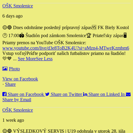
OŠK Smolenice
6 days ago
🟡🔵 Dnes odohráme posledný prípravný zápas
🆚 FK Biely Kostol
🕐 17:00
🏟 Štadión pod zámkom Smolenice
🏆 Priateľsky zápas
🖥
Priamy prenos na YouTube OŠK Smolenice:
www.youtube.com/live/d3e8ToB2K4U?si=aMzn4-MTweKzmbm6
Vstup voľný
Príďte podporiť našich futbalistov priamo na štadión!
💛💙
...
See More
See Less
Photo
View on Facebook
·
Share
Share on Facebook
Share on Twitter
Share on Linked In
Share by Email
OŠK Smolenice
1 week ago
🟡🔵 VÝSLEDKOVÝ SERVIS | U19 odohrala v utorok 28. júla