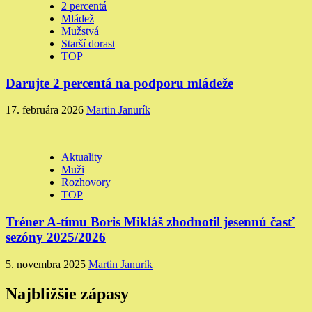
2 percentá
Mládež
Mužstvá
Starší dorast
TOP
Darujte 2 percentá na podporu mládeže
17. februára 2026
Martin Janurík
Aktuality
Muži
Rozhovory
TOP
Tréner A-tímu Boris Mikláš zhodnotil jesennú časť
sezóny 2025/2026
5. novembra 2025
Martin Janurík
Najbližšie zápasy