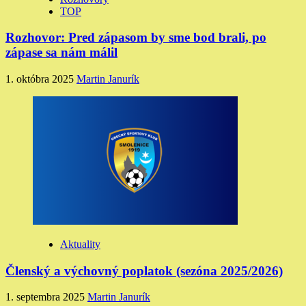
TOP
Rozhovor: Pred zápasom by sme bod brali, po
zápase sa nám málil
1. októbra 2025
Martin Janurík
Aktuality
Členský a výchovný poplatok (sezóna 2025/2026)
1. septembra 2025
Martin Janurík