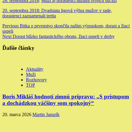
26. septembra 2018
:
Muži aj dorastenci lídrami svojich súťaží
20. septembra 2018:
Dvadsiata ligová výhra mužov v rade,
dorastenci zaznamenali tretiu
Continue
Previous
Bitka o prvenstvo skončila našim výpraskom, dorast a žiaci
uspeli
Reading
Next
Dorast blízko fantastického obratu, žiaci uspeli v derby
Ďalšie články
Aktuality
Muži
Rozhovory
TOP
Boris Mikláš hodnotí zimnú prípravu: „S prístupom
a dochádzkou väčšiny som spokojný“
20. marca 2026
Martin Janurík