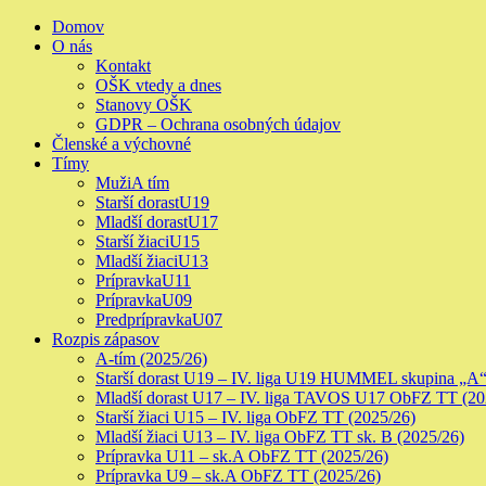
Skip
Primary
Domov
to
Menu
O nás
content
Kontakt
OŠK vtedy a dnes
Stanovy OŠK
GDPR – Ochrana osobných údajov
Členské a výchovné
Tímy
Muži
A tím
Starší dorast
U19
Mladší dorast
U17
Starší žiaci
U15
Mladší žiaci
U13
Prípravka
U11
Prípravka
U09
Predprípravka
U07
Rozpis zápasov
A-tím (2025/26)
Starší dorast U19 – IV. liga U19 HUMMEL skupina „A“
Mladší dorast U17 – IV. liga TAVOS U17 ObFZ TT (20
Starší žiaci U15 – IV. liga ObFZ TT (2025/26)
Mladší žiaci U13 – IV. liga ObFZ TT sk. B (2025/26)
Prípravka U11 – sk.A ObFZ TT (2025/26)
Prípravka U9 – sk.A ObFZ TT (2025/26)