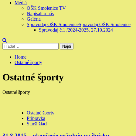
Médiá
OŠK Smolenice TV
Napísali o nás
Galéria
Spravodaj OŠK Smolenice
Spravodaj OŠK Smolenice
Spravodaj č.1 /2024-2025, 27.10.2024
Hľadať:
Home
Ostatné športy
Ostatné športy
Ostatné športy
Ostatné športy
Prípravka
Starší žiaci
31.8.2015 – ukončenie prázdnin na ihrisku.