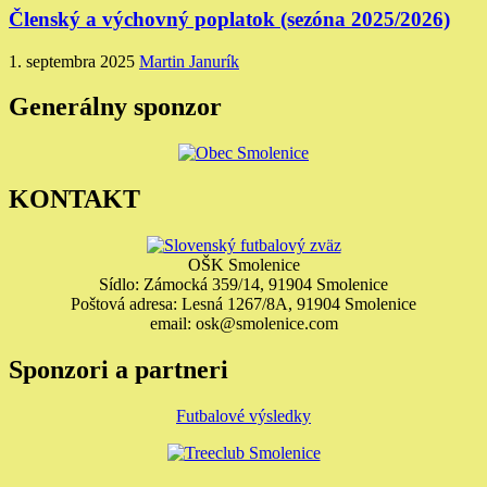
Členský a výchovný poplatok (sezóna 2025/2026)
1. septembra 2025
Martin Janurík
Generálny sponzor
KONTAKT
OŠK Smolenice
Sídlo: Zámocká 359/14, 91904 Smolenice
Poštová adresa: Lesná 1267/8A, 91904 Smolenice
email: osk@smolenice.com
Sponzori a partneri
Futbalové výsledky