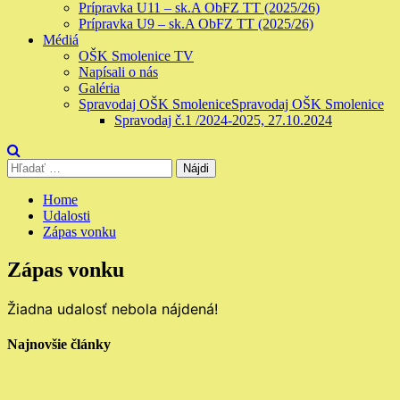
Prípravka U11 – sk.A ObFZ TT (2025/26)
Prípravka U9 – sk.A ObFZ TT (2025/26)
Médiá
OŠK Smolenice TV
Napísali o nás
Galéria
Spravodaj OŠK Smolenice
Spravodaj OŠK Smolenice
Spravodaj č.1 /2024-2025, 27.10.2024
Hľadať:
Home
Udalosti
Zápas vonku
Zápas vonku
Žiadna udalosť nebola nájdená!
Najnovšie články