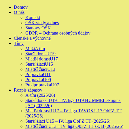
Skip
Primary
Domov
to
Menu
O nás
content
Kontakt
OŠK vtedy a dnes
Stanovy OŠK
GDPR – Ochrana osobných údajov
Členské a výchovné
Tímy
Muži
A tím
Starší dorast
U19
Mladší dorast
U17
Starší žiaci
U15
Mladší žiaci
U13
Prípravka
U11
Prípravka
U09
Predprípravka
U07
Rozpis zápasov
A-tím (2025/26)
Starší dorast U19 – IV. liga U19 HUMMEL skupina
„A“ (2025/26)
Mladší dorast U17 – IV. liga TAVOS U17 ObFZ TT
(2025/26)
Starší žiaci U15 – IV. liga ObFZ TT (2025/26)
Mladší žiaci U13 – IV. liga ObFZ TT sk. B (2025/26)