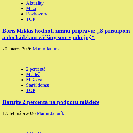
Aktuality
Muži
Rozhovory
TOP
Boris Mikláš hodnotí zimnú prípravu: „S prístupom
a dochádzkou väčšiny som spokojný“
20. marca 2026
Martin Janurík
2 percentá
Mládež
Mužstvá
Starší dorast
TOP
Darujte 2 percentá na podporu mládeže
17. februára 2026
Martin Janurík